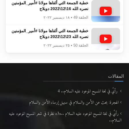
خطبة الجمعة التي ألقاها مولانا #أمير_المؤمنين​​​​​​
نصره الله 16\12\2022 دوبلاج
الحلقة 49 • ١٨ ديسمبر ٢٠٢٢
خطبة الجمعة التي ألقاها مولانا #أمير_المؤمنين​​​​​​
نصره الله 23\12\2022 دوبلاج
الحلقة 50 • ٢٥ ديسمبر ٢٠٢٢
المقالات
رأيٌ في لغة المسيح الموعود عليه السلام.. 4
الهجرة: بحث عن الأمن والسلام في سبيل إرساء الأمن والسلام
رأيٌ في لغة المسيح الموعود عليه السلام ..«3» نظرة في شعر المسيح الموعود عليه
السلام..