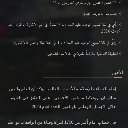
**الحصن الحصين من وساوس المعارضين ...**
متطلَّبات التّحريك الجديد
رأي في لغة المسيح الموعود عليه السلام.. 2 إشارةٌ إلى اسم الإشارة .. تاريخ النشر:
19-2-2026
رأيٌ في لغة المسيح الموعود عليه السلام ..1 في محنة اللغة ومعاني «الاشتهار»
الحقيقة العرشية ..قراءةٌ نقدية في مقالات المتقدمين
الأخبار
إمام الجماعة الإسلامية الأحمدية العالمية يؤكد أن العلم والدين
متلازمان، ويحثّ المسلمين الأحمديين على التفوّق في العلوم
خلال الاجتماع الوطني للواقفين الجدد لعام 2026
في خطابٍ أمام أكثر من 1700 امرأة وفتاة من الواقفات نو، فنّد