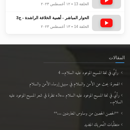
الحلقة 13 • ١٢ أغسطس ٢٠٢٣
الحوار المباشر - أهمية الخلافة الراشدة - ج3
الحلقة 14 • ١٣ أغسطس ٢٠٢٣
المقالات
رأيٌ في لغة المسيح الموعود عليه السلام.. 4
الهجرة: بحث عن الأمن والسلام في سبيل إرساء الأمن والسلام
رأيٌ في لغة المسيح الموعود عليه السلام ..«3» نظرة في شعر المسيح الموعود عليه
السلام..
**الحصن الحصين من وساوس المعارضين ...**
متطلَّبات التّحريك الجديد