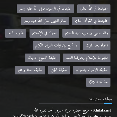
عقيدتنا في الله تعالى
عقيدتنا في الرسول صلى الله عليه وسلم
عقيدتنا في القرآن الكريم
خاتم النبيين صلى الله عليه وسلم
وفاة عيسى بن مريم عليه السلام
الجهاد في الإسلام
عقوبة المرتد
الحياة بعد الموت
لا نسخ بين آيات القرآن الكريم
مفهومنا للإسلام وتعريفنا للمسلم
حقيقة المسيح الدجال
حقيقة الإسراء والمعراج
حقيقة الجن
حقيقة الجنة والجحيم
حقيقة الملائكة
مواقع صديقة:
Khilafa.net - موقع حضرة مرزا مسرور أحمد نصره الله
alislam.org - الموقع الرسمي للجماعة الإسلامية الأحمدية باللغة الانجليزية