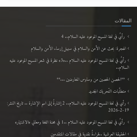
المقالات
رأيٌ في لغة المسيح الموعود عليه السلام.. 4
الهجرة: بحث عن الأمن والسلام في سبيل إرساء الأمن والسلام
رأيٌ في لغة المسيح الموعود عليه السلام ..«3» نظرة في شعر المسيح الموعود عليه
السلام..
**الحصن الحصين من وساوس المعارضين ...**
متطلَّبات التّحريك الجديد
رأي في لغة المسيح الموعود عليه السلام.. 2 إشارةٌ إلى اسم الإشارة .. تاريخ النشر:
19-2-2026
رأيٌ في لغة المسيح الموعود عليه السلام ..1 في محنة اللغة ومعاني «الاشتهار»
الحقيقة العرشية ..قراءةٌ نقدية في مقالات المتقدمين