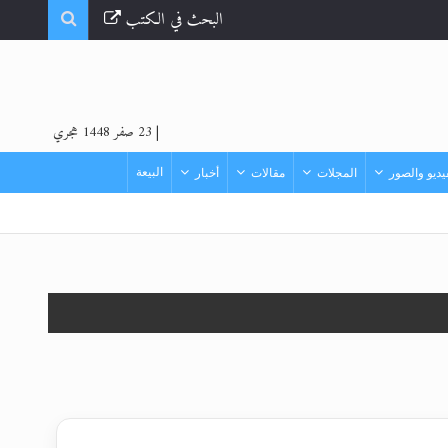
البحث في الكتب
|
23 صفر 1448 هجري
البيعة
ديو والصور
المجلات
مقالات
أخبار