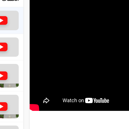
لى حضرة امير المؤمنين أيده الله والمكتب العربي >> الم
 زكريا يطرس وأعداء الإسلام اضغط هنا >> المزيد
إسراء والمعراج >> المزيد
تم النبيين صلى الله عليه وسلم >> المزيد