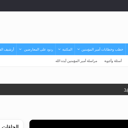
خطب وخطابات أمير المؤمنين
المكتبة
ردود على المعارضين
أرشيف الفي
أسئلة وأجوبة
مراسلة أمير المؤمنين أيده الله
د
حى وأحكامه >> المزيد
حى وأحكامه >> المزيد
د
الحلقات