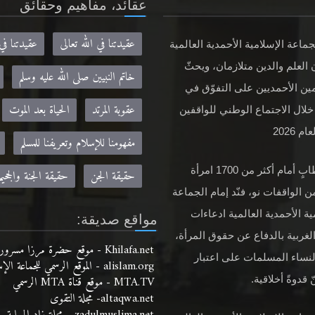
عقائد، مفاهيم وحقائق
عقيدتنا في الله تعالى
عقيدتنا في
جماعة الإسلامية الأحمدية العالمية
 العلم والدين متلازمان، ويحثّ
خاتم النبيين صلى الله عليه وسلم
ين الأحمديين على التفوّق في
عقوبة المرتد
الحياة بعد الموت
خلال الاجتماع الوطني للواقفين
م 2026
مفهومنا للإسلام وتعريفنا للمسلم
في خطابٍ أمام أكثر من 1700 امرأة
حقيقة الجن
حقيقة الجنة والجحيم
ن الواقفات نو، فنّد إمام الجماعة
ية الأحمدية العالمية ادعاءات
مواقع صديقة:
لغربية بالدفاع عن حقوق المرأة،
Khilafa.net - موقع حضرة مرزا مسرور أحمد نصره الله
لنساء المسلمات على اعتبار
alislam.org - الموقع الرسمي للجماعة الإسلامية الأحمدية باللغة الانجليزية
MTA.TV - موقع قناة MTA الرسمي
 قدوةً أخلاقية.
altaqwa.net- مجلة التقوى
zadulmuslima.net - مجلة زاد المسلمة