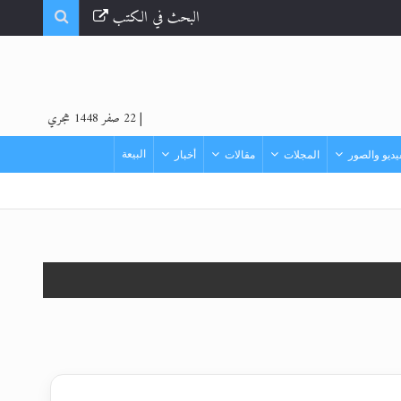
البحث في الكتب
|
22 صفر 1448 هجري
البيعة
ديو والصور
المجلات
مقالات
أخبار