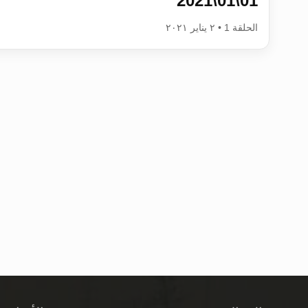
01\01\2021
الحلقة 1 • ٢ يناير ٢٠٢١