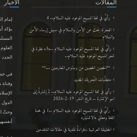
المقالات
الأخبار
رأيٌ في لغة المسيح الموعود عليه السلام.. 4
إمام ال
الهجرة: بحث عن الأمن والسلام في سبيل إرساء الأمن
يؤكد أن
والسلام
المسلم
رأيٌ في لغة المسيح الموعود عليه السلام ..«3» نظرة في
العلوم 
شعر المسيح الموعود عليه السلام..
الجدد لعا
**الحصن الحصين من وساوس المعارضين ...**
متطلَّبات التّحريك الجديد
وفتاة م
رأي في لغة المسيح الموعود عليه السلام.. 2 إشارةٌ إلى
الإسلام
اسم الإشارة .. تاريخ النشر: 19-2-2026
الدول ا
رأيٌ في لغة المسيح الموعود عليه السلام ..1 في محنة
وحثّ ا
اللغة ومعاني «الاشتهار»
أنفسهنّ
الحقيقة العرشية ..قراءةٌ نقدية في مقالات المتقدمين