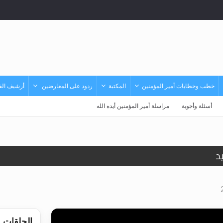
خطب وخطابات أمير المؤمنين
المكتبة
ردود على المعارضين
أرشيف الفي
أسئلة وأجوبة
مراسلة أمير المؤمنين أيده الله
د
حى وأحكامه >> المزيد
حى وأحكامه >> المزيد
د
الحلقات