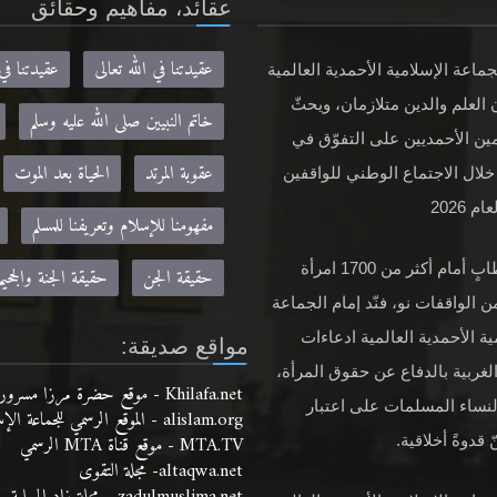
عقائد، مفاهيم وحقائق
عقيدتنا في الله تعالى
عقيدتنا في
جماعة الإسلامية الأحمدية العالمية
 العلم والدين متلازمان، ويحثّ
خاتم النبيين صلى الله عليه وسلم
ين الأحمديين على التفوّق في
عقوبة المرتد
الحياة بعد الموت
خلال الاجتماع الوطني للواقفين
م 2026
مفهومنا للإسلام وتعريفنا للمسلم
في خطابٍ أمام أكثر من 1700 امرأة
حقيقة الجن
حقيقة الجنة والجحيم
ن الواقفات نو، فنّد إمام الجماعة
ية الأحمدية العالمية ادعاءات
مواقع صديقة:
لغربية بالدفاع عن حقوق المرأة،
Khilafa.net - موقع حضرة مرزا مسرور أحمد نصره الله
لنساء المسلمات على اعتبار
alislam.org - الموقع الرسمي للجماعة الإسلامية الأحمدية باللغة الانجليزية
MTA.TV - موقع قناة MTA الرسمي
 قدوةً أخلاقية.
altaqwa.net- مجلة التقوى
zadulmuslima.net - مجلة زاد المسلمة