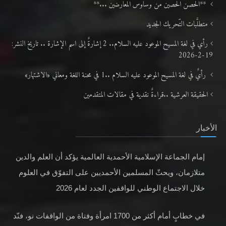
**الحصن الحصين من وساوس المعارضين ...**
متطلَّبات التّحريك الجديد
رأي في لغة المسيح الموعود عليه السلام.. 2 إشارةٌ إلى اسم الإشارة .. تاريخ النشر:
19-2-2026
رأيٌ في لغة المسيح الموعود عليه السلام ..1 في محنة اللغة ومعاني «الاشتهار»
الحقيقة العرشية ..قراءةٌ نقدية في مقالات المتقدمين
الأخبار
إمام الجماعة الإسلامية الأحمدية العالمية يؤكد أن العلم والدين
متلازمان، ويحثّ المسلمين الأحمديين على التفوّق في العلوم
خلال الاجتماع الوطني للواقفين الجدد لعام 2026
في خطابٍ أمام أكثر من 1700 امرأة وفتاة من الواقفات نو، فنّد