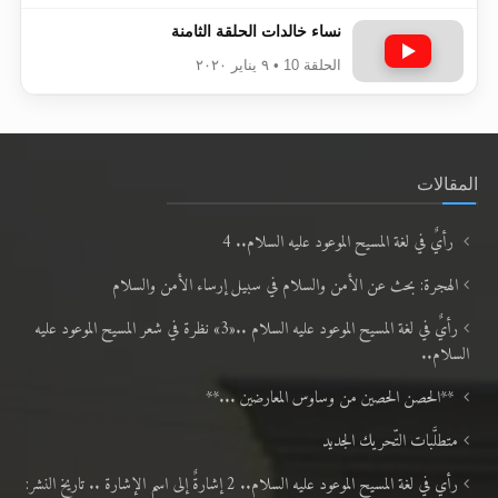
نساء خالدات الحلقة الثامنة
الحلقة 10 • ٩ يناير ٢٠٢٠
المقالات
رأيٌ في لغة المسيح الموعود عليه السلام.. 4
الهجرة: بحث عن الأمن والسلام في سبيل إرساء الأمن والسلام
رأيٌ في لغة المسيح الموعود عليه السلام ..«3» نظرة في شعر المسيح الموعود عليه
السلام..
**الحصن الحصين من وساوس المعارضين ...**
متطلَّبات التّحريك الجديد
رأي في لغة المسيح الموعود عليه السلام.. 2 إشارةٌ إلى اسم الإشارة .. تاريخ النشر: