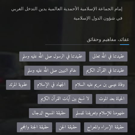
إمام الجماعة الإسلامية الأحمدية العالمية يدين التدخل الغربي
في شؤون الدول الإسلامية
عقائد، مفاهيم وحقائق
عقيدتنا في الله تعالى
عقيدتنا في الرسول صلى الله عليه وسلم
عقيدتنا في القرآن الكريم
خاتم النبيين صلى الله عليه وسلم
وفاة عيسى بن مريم عليه السلام
الجهاد في الإسلام
عقوبة المرتد
الحياة بعد الموت
لا نسخ بين آيات القرآن الكريم
مفهومنا للإسلام وتعريفنا للمسلم
حقيقة المسيح الدجال
حقيقة الإسراء والمعراج
حقيقة الجن
حقيقة الجنة والجحيم