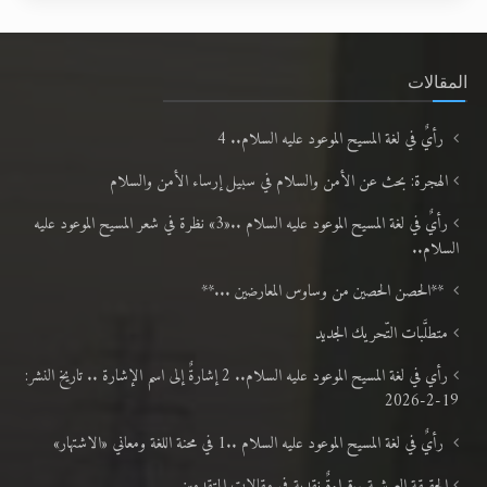
المقالات
رأيٌ في لغة المسيح الموعود عليه السلام.. 4
الهجرة: بحث عن الأمن والسلام في سبيل إرساء الأمن والسلام
رأيٌ في لغة المسيح الموعود عليه السلام ..«3» نظرة في شعر المسيح الموعود عليه
السلام..
**الحصن الحصين من وساوس المعارضين ...**
متطلَّبات التّحريك الجديد
رأي في لغة المسيح الموعود عليه السلام.. 2 إشارةٌ إلى اسم الإشارة .. تاريخ النشر:
19-2-2026
رأيٌ في لغة المسيح الموعود عليه السلام ..1 في محنة اللغة ومعاني «الاشتهار»
الحقيقة العرشية ..قراءةٌ نقدية في مقالات المتقدمين