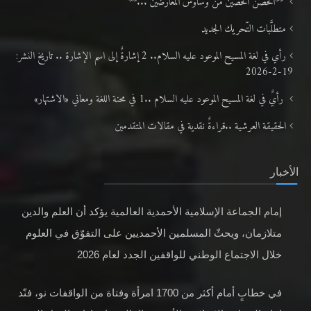
**الحصن الحصين من وساوس المعارضين ...**
متطلَّبات التّحريك الجديد
رأي في لغة المسيح الموعود عليه السلام.. 2 إشارةٌ إلى اسم الإشارة .. تاريخ النشر:
19-2-2026
رأيٌ في لغة المسيح الموعود عليه السلام ..1 في محنة اللغة ومعاني «الاشتهار»
الحقيقة العرشية ..قراءةٌ نقدية في مقالات المتقدمين
الأخبار
إمام الجماعة الإسلامية الأحمدية العالمية يؤكد أن العلم والدين
متلازمان، ويحثّ المسلمين الأحمديين على التفوّق في العلوم
خلال الاجتماع الوطني للواقفين الجدد لعام 2026
في خطابٍ أمام أكثر من 1700 امرأة وفتاة من الواقفات نو، فنّد