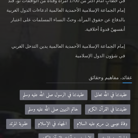
في خطابٍ أمام أكثر من 1700 امرأة وفتاة من الواقفات نو، فنّد
إمام الجماعة الإسلامية الأحمدية العالمية ادعاءات الدول الغربية
بالدفاع عن حقوق المرأة، وحثّ النساء المسلمات على اعتبار
أنفسهنّ قدوةً أخلاقية.
إمام الجماعة الإسلامية الأحمدية العالمية يدين التدخل الغربي
في شؤون الدول الإسلامية
عقائد، مفاهيم وحقائق
عقيدتنا في الله تعالى
عقيدتنا في الرسول صلى الله عليه وسلم
عقيدتنا في القرآن الكريم
خاتم النبيين صلى الله عليه وسلم
وفاة عيسى بن مريم عليه السلام
الجهاد في الإسلام
عقوبة المرتد