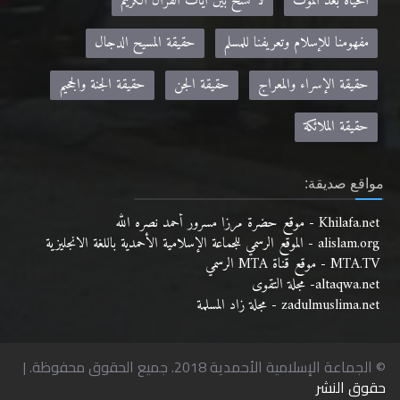
الحياة بعد الموت
لا نسخ بين آيات القرآن الكريم
مفهومنا للإسلام وتعريفنا للمسلم
حقيقة المسيح الدجال
حقيقة الإسراء والمعراج
حقيقة الجن
حقيقة الجنة والجحيم
حقيقة الملائكة
مواقع صديقة:
Khilafa.net - موقع حضرة مرزا مسرور أحمد نصره الله
alislam.org - الموقع الرسمي للجماعة الإسلامية الأحمدية باللغة الانجليزية
MTA.TV - موقع قناة MTA الرسمي
altaqwa.net- مجلة التقوى
zadulmuslima.net - مجلة زاد المسلمة
© الجماعة الإسلامية الأحمدية 2018. جميع الحقوق محفوظة. |
حقوق النشر