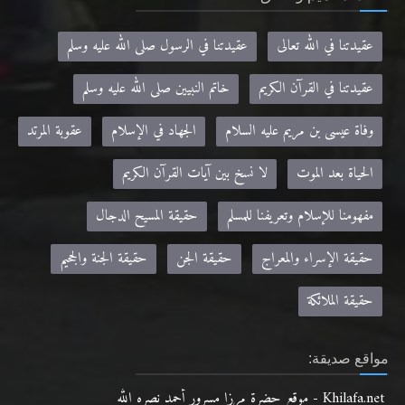
عقيدتنا في الله تعالى
عقيدتنا في الرسول صلى الله عليه وسلم
عقيدتنا في القرآن الكريم
خاتم النبيين صلى الله عليه وسلم
وفاة عيسى بن مريم عليه السلام
الجهاد في الإسلام
عقوبة المرتد
الحياة بعد الموت
لا نسخ بين آيات القرآن الكريم
مفهومنا للإسلام وتعريفنا للمسلم
حقيقة المسيح الدجال
حقيقة الإسراء والمعراج
حقيقة الجن
حقيقة الجنة والجحيم
حقيقة الملائكة
مواقع صديقة:
Khilafa.net - موقع حضرة مرزا مسرور أحمد نصره الله