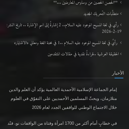
**الحصن الحصين من وساوس المعارضين ...**
متطلَّبات التّحريك الجديد
رأي في لغة المسيح الموعود عليه السلام.. 2 إشارةٌ إلى اسم الإشارة .. تاريخ النشر:
19-2-2026
رأيٌ في لغة المسيح الموعود عليه السلام ..1 في محنة اللغة ومعاني «الاشتهار»
الحقيقة العرشية ..قراءةٌ نقدية في مقالات المتقدمين
الأخبار
إمام الجماعة الإسلامية الأحمدية العالمية يؤكد أن العلم والدين
متلازمان، ويحثّ المسلمين الأحمديين على التفوّق في العلوم
خلال الاجتماع الوطني للواقفين الجدد لعام 2026
في خطابٍ أمام أكثر من 1700 امرأة وفتاة من الواقفات نو، فنّد