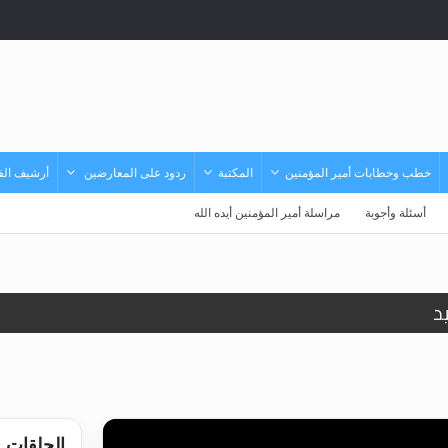
خطب وخطابات أمير المؤمنين
المكتبة
ردود على المعارضين
أرشيف الفي
أسئلة وأجوبة
مراسلة أمير المؤمنين أيده الله
د
حى وأحكامه >> المزيد
حى وأحكامه >> المزيد
د
الحلقات