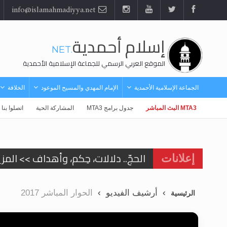
info@islamahmadiyya.net
إسلام أحمدية
.NET
الموقع العربي الرسمي للجماعة الإسلامية الأحمدية
الجماعة الإسلامية الأحمدية
الإمام المهدي والمسيح الموعود
الخلافة
MTA3 البث المباشر
جدول برامج MTA3
المشاركة الحية
اتصلوا بنا
الحجّ.. دلالات، حِكم، وأهداف >> المزي
إعلانات
اقرأ هذا المقال في أهمية عيد الأض
أرشيف الفيديو
الحوار المباشر 2017
الرئيسية
اقرأ هذا المقال في أهمية عيد الأض
الحجّ.. دلالات، حِكم، وأهداف >> المزي