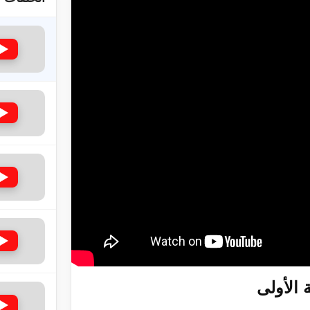
لى حضرة امير المؤمنين أيده الله والمكتب العربي >> الم
 زكريا يطرس وأعداء الإسلام اضغط هنا >> المزيد
إسراء والمعراج >> المزيد
تم النبيين صلى الله عليه وسلم >> المزيد