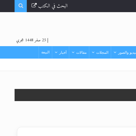
البحث في الكتب
|
25 صفر 1448 هجري
البيعة
ديو والصور
المجلات
مقالات
أخبار