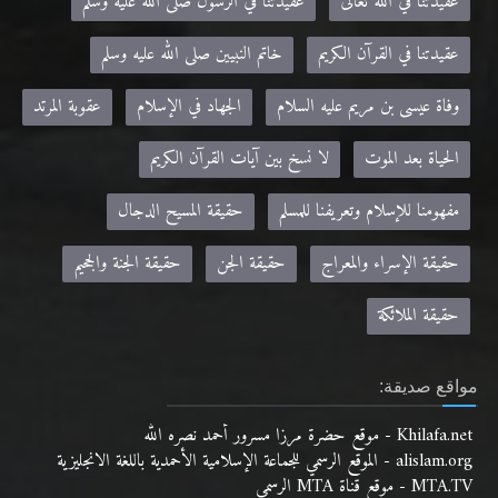
عقيدتنا في الله تعالى
عقيدتنا في الرسول صلى الله عليه وسلم
عقيدتنا في القرآن الكريم
خاتم النبيين صلى الله عليه وسلم
وفاة عيسى بن مريم عليه السلام
الجهاد في الإسلام
عقوبة المرتد
الحياة بعد الموت
لا نسخ بين آيات القرآن الكريم
مفهومنا للإسلام وتعريفنا للمسلم
حقيقة المسيح الدجال
حقيقة الإسراء والمعراج
حقيقة الجن
حقيقة الجنة والجحيم
حقيقة الملائكة
مواقع صديقة:
Khilafa.net - موقع حضرة مرزا مسرور أحمد نصره الله
alislam.org - الموقع الرسمي للجماعة الإسلامية الأحمدية باللغة الانجليزية
MTA.TV - موقع قناة MTA الرسمي