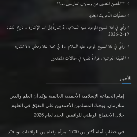
**الحصن الحصين من وساوس المعارضين ...**
متطلَّبات التّحريك الجديد
رأي في لغة المسيح الموعود عليه السلام.. 2 إشارةٌ إلى اسم الإشارة .. تاريخ النشر:
19-2-2026
رأيٌ في لغة المسيح الموعود عليه السلام ..1 في محنة اللغة ومعاني «الاشتهار»
الحقيقة العرشية ..قراءةٌ نقدية في مقالات المتقدمين
الأخبار
إمام الجماعة الإسلامية الأحمدية العالمية يؤكد أن العلم والدين
متلازمان، ويحثّ المسلمين الأحمديين على التفوّق في العلوم
خلال الاجتماع الوطني للواقفين الجدد لعام 2026
في خطابٍ أمام أكثر من 1700 امرأة وفتاة من الواقفات نو، فنّد