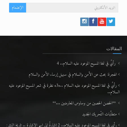
الإنضمام
المقالات
رأيٌ في لغة المسيح الموعود عليه السلام.. 4
الهجرة: بحث عن الأمن والسلام في سبيل إرساء الأمن والسلام
رأيٌ في لغة المسيح الموعود عليه السلام ..«3» نظرة في شعر المسيح الموعود عليه
السلام..
**الحصن الحصين من وساوس المعارضين ...**
متطلَّبات التّحريك الجديد
رأي في لغة المسيح الموعود عليه السلام.. 2 إشارةٌ إلى اسم الإشارة .. تاريخ النشر: