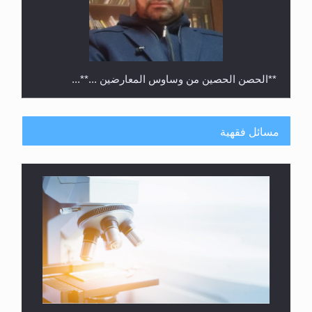
**الحصن الحصين من وساوس المعارضين ...**...
مسائل فقهية
متطلَّبات التّحريك الجديد...