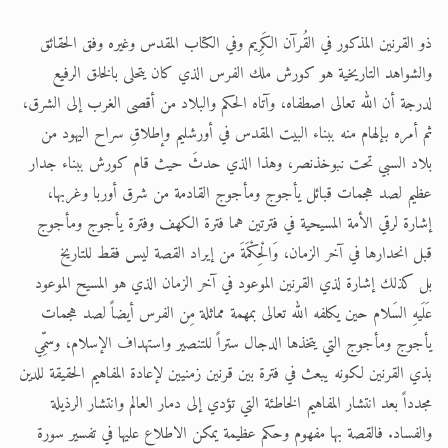
الحجّ.. دلالات، حِكم، وأهداف >> المزيد
ذو القرنين المذكور في القُرآن الكَرِيم وفي الكتاب المقدس وغيره وفق الحقائق
والشواهد التاريخية هو كورش ملك الفرس الذي كان يتحلى بالخلق الرفيع
اقرأ هذا المقال في أهمية عيد الأضحى و
لدرجة أن الله تعالى اصطفاه، وآتاه الحكم والبلاد من أقصى الغرب إلى الشرق،
ثم أمره بإلهام منه ببناء البيت المقدس في أورشليم وإطلاقِ سراح اليهود من
بلاد السبي تحت نبوخذنصر، وهذا الذي حدثَ حيث قام كورش ببناء جدار
عظيم لصد هجمات قبائل يأجوج ومأجوج القادمة من شرق أوربا وغربها،
إشارة لرقي الأمة المسيحية في فترتين هما فترة الكهف وفترة يأجوج ومأجوج
قبل انحدارها في آخر الزمان، وَالْحِكْمَةَ من إيراد القصة ليس فقط للتاريخ
بل كذلك إشارة لذي القرنين الموعود في آخر الزمان الذي هو المسيح الموعود
عَلَيهِ السَلام حين يكلفه الله تعالى بمهمة مماثلة مِن الفرس أيضاً لصد هجمات
يأجوج ومأجوج التي يتخذها الدجال ستراً للتنصير واستهداف الإسلام، وسمِّي
بذي القرنين لكونه يبعث في فترة بين قرنين زمنيين لإعادة المفاهيم الحقيقة للدين
مجدداً بعد انتشار المفاهيم الخاطئة التي تؤدي إلى دمار العالم وانتشار الرذيلة
والفساد. فالقصة بها مفهوم وحكم عظيمة يمكن الاطلاع عليها في تفسير سورة