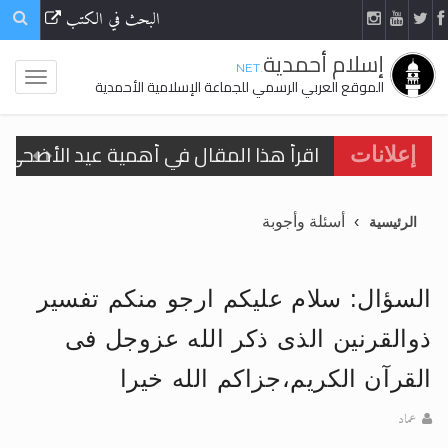
البحث في الكتب
إسلام أحمدية
.NET
الموقع العربي الرسمي للجماعة الإسلامية الأحمدية
اقرأ هذا المقال في أهمية عيد الأضحى و
إعلانات
الحجّ.. دلالات، حِكم، وأهداف >> المزيد
أسئلة وأجوبة
الرئيسية
تعميم هامّ لأفراد الجماعة >> المزيد
تعميم هامّ لأفراد الجماعة >> المزيد
السؤال: سلام علیکم ارجو منکم تفسیر
ذوالقرنین الذی ذکر الله عزوجل فی
القرآن الکریم،جزاکم الله خیرا
اقرأ هذا الكتاب وتعرّف على حقيقة الإسرا
عماد