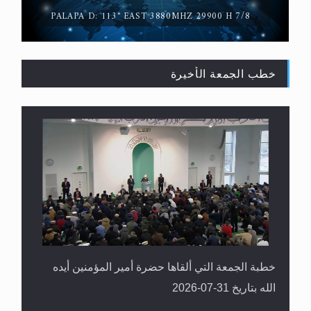
PALAPA D: 113° EAST 3880MHZ 29900 H 7/8
خطب الجمعة الأخيرة
القرآن قاضٍ وحكمٌ على السنة ومهيمنٌ عليها.. ليس
العكس
خطبة الجمعة التي ألقاها حضرة أمير المؤمنين أيده
الله بتاريخ 31-07-2026