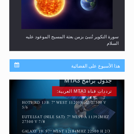
سورة التكوير تُنبئ بزمن بعثة المسيح الموعود عليه
السلام
هذا الأسبوع على الفضائية
جدول برامج MTA3
ترددات قناة MTA3 العربية:
HOTBIRD 13B: 7° WEST 11200MHZ 27500 V
5/6
EUTELSAT (NILE SAT): 7° WEST-A 11392MHZ
حقيقة المسيح الدجال
27500 V 7/8
GALAXY 19: 97° WEST 12184MHZ 22500 H 2/3