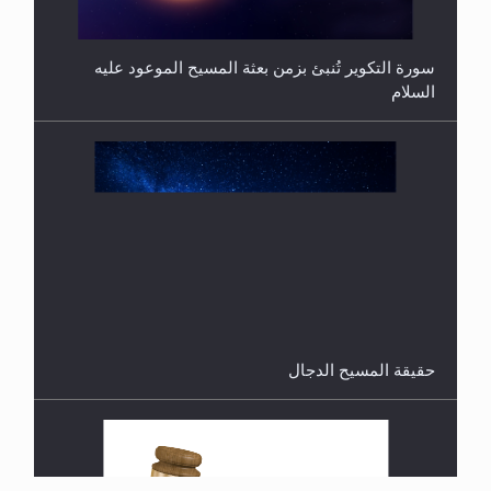
هل من الصحيح أن ديّة المرأة المقتولة تساوي نصف ديّة
الرجل المقتول؟
حقيقة المسيح الدجال
القرآن قاضٍ وحكمٌ على السنة ومهيمنٌ عليها.. ليس
العكس