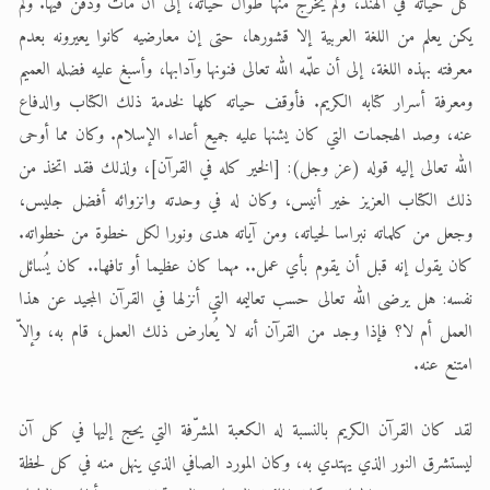
الحجّ.. دلالات، حِكم، وأهداف >> المزيد
كل حياته في الهند، ولم يخرج منها طوال حياته، إلى أن مات ودُفن فيها. ولم
يكن يعلم من اللغة العربية إلا قشورها، حتى إن معارضيه كانوا يعيرونه بعدم
تعميم هامّ لأفراد الجماعة >> المزيد
معرفته بهذه اللغة، إلى أن علّمه الله تعالى فنونها وآدابها، وأسبغ عليه فضله العميم
تعميم هامّ لأفراد الجماعة >> المزيد
ومعرفة أسرار كتابه الكريم. فأوقف حياته كلها لخدمة ذلك الكتاب والدفاع
عنه، وصد الهجمات التي كان يشنها عليه جميع أعداء الإسلام. وكان مما أوحى
الله تعالى إليه قوله (عز وجل): [الخير كله في القرآن]، ولذلك فقد اتخذ من
ذلك الكتاب العزيز خير أنيس، وكان له في وحدته وانزوائه أفضل جليس،
وجعل من كلماته نبراسا لحياته، ومن آياته هدى ونورا لكل خطوة من خطواته.
كان يقول إنه قبل أن يقوم بأي عمل.. مهما كان عظيما أو تافها.. كان يُسائل
نفسه: هل يرضى الله تعالى حسب تعاليمه التي أنزلها في القرآن المجيد عن هذا
العمل أم لا؟ فإذا وجد من القرآن أنه لا يُعارض ذلك العمل، قام به، وإلاّ
امتنع عنه.
لقد كان القرآن الكريم بالنسبة له الكعبة المشرّفة التي يحج إليها في كل آن
ليستشرق النور الذي يهتدي به، وكان المورد الصافي الذي ينهل منه في كل لحظة