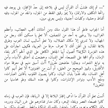
”... ثم إنك ظننتَ أن القرآن ليس في بلاغته إلى حدّ الإعجاز، بل يوجد فيه
رائحة التكلف والارتماز، ولا يُميّز رقيق اللفظ من الجزل، والجدّ من الهزل، وفيه
ألفاظ وحشية، وكلمات أجنبية، وليس بعربي مبين.
أما الجواب فاعلم أن هذا القول منك ومن أمثالك أعجب العجائب، وأعظم
الغرائب، ولا يرضى به أحد من المنصفين. ألا تعلم يا مسكين أنك رجل من
الجهال، ولا تدري إلا مكائد الضلال، ولا تعلم أساليب لسان العرب وطرق
بلاغة المقال، بل أظن أنك لا تعرف حرفا من العربية، فكيف اجترأت على
هذه الغزمرة الكريمة؟ أتصول أيها الجاهل الكاهل على الذي أفحم أكابر بلغاء
الزمان، وأتم الحجة على الفصحاء أهل اللسان، وخضعت له أعناق الأدباء، وآمن
به نوابغ الشعراء، وجاؤوا خاضعين مُقرّين؟ أأنت أسبق منهم في معرفة مواد
الأقاويل، وتمييز الصحيح من العليل، أو أنت من المجنونين؟ ألا تعلم أنهم كانوا
أهل اللسان، وقد غُذّوا بلبان البيان، وكانوا يُصْبُون القلوب بأفانين العبارات،
ومُلَحِ الأدب ونوادر الإشارات، وكانوا في هذه السلك وعلم محاسنها من
الماهرين؟
ألستَ تعلم أن القرآن ما ادّعى إعجاز البلاغة إلا في الرياغة، فإن العرب في زمانه
كانوا فصحاء العصر وبلغاء الدهر، وكان مدار تفاخرهم على غرر البيان ودرره،
وثمار الكلام وزهره، وكانوا يُناضلون بالقصائد المبتكرة والخطب المحبّرة، ولكن ما