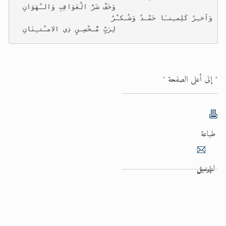
                        وَخَفْ شَرَّ الْعَوَاقِبِ وَالـْهَوَانِ
وَآخـِرُ كَلِمـِنـَا حَمْـدٌ وَشُـكـْرٌ
                        لِرَبٍّ مُّـحْسِـنٍ ذِي الامـْتـِنَانِ
^ إلى أعلى الصفحة ^
طباعة
إرسل لصديق