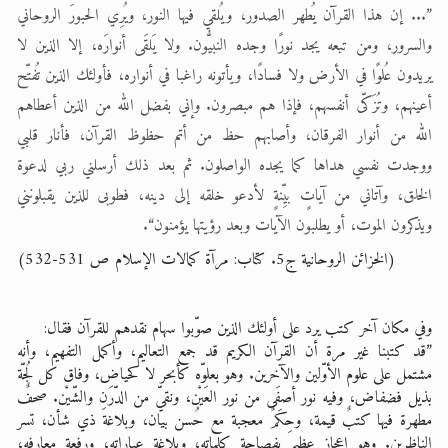
”... إن هذا القرآن يُطهر الصدور، ويُلقي فيها النور، ويُرِي الحبورَ الروحاني
والسرور، ومن تبعه يجد نورًا وجده النبيُّون. ولا يَلقَى أنوارَه، إلا الذين لا
يريدون عُلوًا في الأرض ولا فسادًا، ويأتونه راغبا في أنواره، فأولئك الذين تُفتّح
أعينهم، وتُزَكّى أنفسهم، فإذا هم مبصرون. وإني بفضل الله من الذين أعطاهم
الله من أنوار الفرقان، وأصابهم حظ من أتم حظوظ القرآن، فأنار قلبي
ووجدت نفسي هداها كما يجده الواصلون. ثم بعد ذلك أرسلني ربي لدعوة
الخلق، وآتاني من آياتٍ بيِّنةٍ لأدعو خلقه إلى دينه، فطوبى للذين يقبلونني
ويذكرون الموت، أو يطلبون الآيات وبعد رؤيتها يؤمنون“.
(الخزائن الروحانية ج5. كتاب: مرآة كمالات الإسلام ص 531-532)
وفي مكان آخر كتب يرد على أولئك الذين صوّبوا سهام نقدهم للقرآن فقال:
”قد كتبنا غير مرة أن القرآن الكريم قد جمع التعاليم، وأكمل التفهيم، وأنه
مشتمل على علوم الأوّلين والآخرين. وهو بعلوّه كأبحر لا كحياض، وفاق كل لُجّة
بذيل فضفاض، وفيه نور أصفَى من نور العَيْن، ونقيّ من الدّرَنِ والشّيْن. صحفٌ
مطهرة فيها كتبٌ قيمة، وحِكَمٌ معجبة مع حُسن بيان، وبلاغة ذي شأن، تسر
الناظرين. وهو إعجاز عظيم بفصاحة كلماته، وبلاغة عباراته، ورِفعة معارفه،