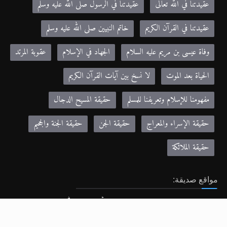
عقيدتنا في الله تعالى
عقيدتنا في الرسول صلى الله عليه وسلم
عقيدتنا في القرآن الكريم
خاتم النبيين صلى الله عليه وسلم
وفاة عيسى بن مريم عليه السلام
الجهاد في الإسلام
عقوبة المرتد
الحياة بعد الموت
لا نسخ بين آيات القرآن الكريم
مفهومنا للإسلام وتعريفنا للمسلم
حقيقة المسيح الدجال
حقيقة الإسراء والمعراج
حقيقة الجن
حقيقة الجنة والجحيم
حقيقة الملائكة
مواقع صديقة:
Khilafa.net - موقع حضرة مرزا مسرور أحمد نصره الله
alislam.org - الموقع الرسمي للجماعة الإسلامية الأحمدية باللغة الانجليزية
MTA.TV - موقع قناة MTA الرسمي