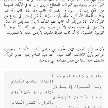
القرآن، وأنار بصيرته بنور الفرقان، فاستطاع أن يرى بنور الله في الآيات فصوصا
من الحكم، بينما لم ير سواه في التفسير غير اللمم. وقد ملك كتاب الله قلبه
وفؤاده، فأعطاه الله كل ما سأله وأراده، ولذلك لم يكن له مثيل في الدفاع عن
القرآن، لأنه كان على يقين أنه كتاب عظيم الشأن، لا يأتي بمثله إنس ولا جان،
ولا يصل إلى حقيقة معانيه إلاّ من طهّره الرحمن. فهو كتاب لا يفهمه إلاّ
المؤمنون المخلصون، كما أنه كتاب محفوظ مكنون، لا يمسّ معانيه إلاّ المطهرون.
وكما هو شأن المحبين.. الذين يعبّرون عن هواهم بأعذب الأغنيات، ويصفون
غرامهم بأرقّ الكلمات، أنشد سيدنا أحمد عليه السلام يتغنى بمدح القرآن،
ونقتطف هذه الباقة من بعض قصائده التي قال فيها:
هَلُمَّ إِلـَى كِتَابِ اللهِ صِـدْقــاً
                         وَّإِيمَانًا بِتَصْدِيقِ الْجَنـَانِ
وَمَـا الْقُـــرْآنُ إِلاَّ مِـثْلَ دُرٍّ
                         فَرَائِدَ زَانَهَا حُسْنُ الْبَيَانِ
بِـهِ مَا شِئْـتَ مِنْ عِلـْمٍ وَعَقْـلٍ
                         وَأَسْرَارٍ وَأَبْكـَارِ الْمَعَانِي
يُسَـكِّتُ كُـلَّ مـَنْ يَعْدُو بـِضِغـْنٍ