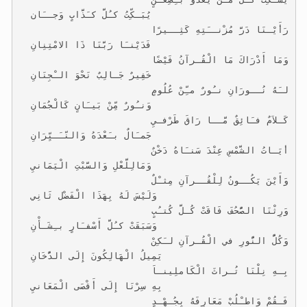
                         يُبَـكِّتُ كـُلَّ كـَذَّابٍ وَجــَان
رَأَيْـنَا دَرَّ مُزْنــَتِهِ كَثِــيرًا
                         فَدَيْنـَا رَبَّنَا ذَا الامْتِنِانِ
وَمَا أَدْرَاكَ مَا الْقُـرآنُ فَيْضًا
                         خَفِيرٌ جَـالِبٌ نَحْوَ الـْجِنَانِ
لـَهُ نُــورَانِ نـُورٌ مـِّنْ عُلُومٍ
                         وَنـُورٌ مِّنْ بَيـَانٍ كَالْجُمَانِ
كَـلاَمٌ فـَائِقٌ مَّــا رَاقَ طَرْفـيِ
                         جَمـَالٌ بـَعْدَهُ وَالنّـَـيِّرَانِ
أيَـاتُ الشَّمْسِ عِنْدَ سَنـَاهُ دَخْنٌ
                         وَمَالِلَّعْلِ وَالسَّبْتِ الْيَمَانيِ
وَأَيْنَ يَكُــونُ لِلْقُــرآنِ مِثـْلٌ
                        وَلَيْسَ لَهُ بِهَذَا الْفَضْل ثَانِي
وَرِثْنَا الصُّحُفَ فَاقَتْ كُـلَّ كُتـُبٍ
                        وَسَبَقَتْ كـُلَّ أَسْفـَارٍ بـِشَـأْنِ
وَكُلُّ النُّورِ في الْقُـرآنِ لـَكِنْ
                       يَمِيلُ الْهَالِكُونَ إِلَى الدُّخَانِ
بِـهِ نِلْنَا تُـراثَ الْكَاملِينـاَ
                       بِهِ سِرْنَا إِلَى أَقْصَى الْمَعَانيِ
فَـقُمْ وَاطـْلُبْ مَعَارِفَهُ بِجُـهْـدٍ