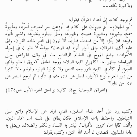
وباكورة نِكاته.....
ثم يوجه كلامه إلى أعداء القرآن فيقول:
"أيها الجهلاء.. أنتم تصولون على كلام قد أودعت سر المعارف أسرّتُه، ومأثورةٌ
سمعتُه وشهرتُه، ومشهورةٌٌ عصمتُه وطهارتُه، وسُلّمَ نضارُه ونَضرَتُه، واشتهر تأثيرُه
وقوّتُه، فلا يُنكره إلاّ مَن فسدتْ فطرتُه. ألا ترون إلى قَصْرٍ شاده القرآن، وإلى
علومٍ أكملها الفرقان، وإلى أنوار أترعَ فيه الرحمان؟ ووالله لا نظير له في إحياء
الأموات، ونفخ الروح في العظام الرفات. جاء في وقت انقراض حِيَل
الصلحاء، وظهر بعد اكفهرار الليلة الليلاء، وَوَجد الخلقَ كمعروق العظم وأخي
العَيْلة، أو كنائم في الليلة. فنوّر وجه الناس ولا كإنارة النهار، وناولهم مالا كثيرا
من دُرَر العلم وأنواع الأنوار، فانظر هل ترى مثله في تأثير، ثم ارجع البصر هل
ترى من نظير؟“
(الخزائن الروحانية: ج8، كتاب: نو الحق الجزء الأول ص178)
وكتب يرد على أحد علماء المسلمين، الذي ارتد عن الإسلام واتبع سبل
الشياطين، واحتفظ باسمه الإسلامي فكان يطلق على نفسه اسم عماد الدين،
وألّف كتابا سماه "توزين الأقوال"، لينشر به الفساد والكفر والضلال، ويضل به
عامة المسلمين، فتصدى له أسد الله المتين، وكتب يقول: