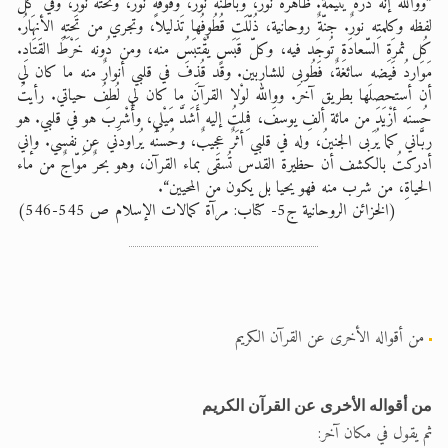
”ووالله إنه دُرّةٌ يتيمة. ظاهره نورٌ، وباطنُه نورٌ، وفوقه نورٌ، وتحته نورٌ، وفي كل
لفظه وكلمتِه نورٌ. جنّةٌ روحانية، ذُلّلَت قُطُوفُها تَذليلاً، وتجري من تَحتِهِ الأنهَارُ.
كُل ثمرَةِ السّعادَةِ تُوجَد فيه، وكلّ قَبَسٍ يُقْتبَسُ منه، ومن دُونه خَرْطُ القَتَادِ.
مَوَاردُ فَيضه سائغةٌ، فَطُوبى للشاربين. وقد قُذِفَ في قلبي أنوارٌ منه ما كان لي
أن أستحصلَها بطريق آخرَ. ووالله لوْلا القرآن ما كان لي لُطفُ حياتي. رأيتُ
حُسنَه أزْيَدَ من مائة ألفِ يوسفَ، فمِلتُ إليه أَشَدَّ مَيْلي، وأُشْرِبَ هو في قلبي. هو
ربَّاني كما يُرَبى الجنينُ، وله في قلبي أثَرٌ عجيبٌ، وحُسنُه يُراودني عن نفسي. وإني
أدركتُ بالكشف أن حظيرة القدس تُسقَى بماء القرآن، وهو بحرٌ مَوّاجٌ من ماء
الحياةِ، من شرب منه فهو يحيا بل يكون من المحيين“.
(الخزائن الروحانية ج5- كتاب: مرآة كمالات الإسلام ص 545-546)
من أقواله الأخرى عن القرآن الكريم
من أقواله الأخرى عن القرآن الكريم
ثم يقول في مكان آخر: