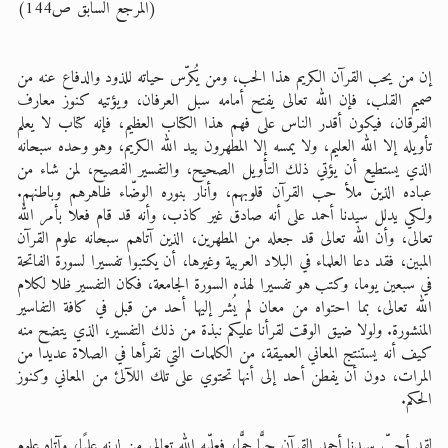
(المرجع السابق ص144)
إن من يحب القرآن الكريم هذا الحب، ومن يُكرّس حياته للذود والدفاع عنه من
صميم القلب، فإن الله تعالى يفتح أمامه سبل العرفان، ويؤتيه كنوز معارف
الفرقان، فيكون أقدر الناس على فهم هذا الكتاب العظيم، فإنه كتاب لا يعلم
تأويله إلا الله العليم، ولا يمسه إلا المطهرون بيد الله الكريم، وهو وحده سبحانه
الذي يستطيع أن يؤتي ذلك التأويل الصحيح، والتفسير الفصيح، لمن شاء من
عباده الذين ملأ حب القرآن قلوبهم، وأنار بنوره الوضّاء ظاهرهم وباطنهم.
ولكي يدلل سيدنا أحمد على أنه صادق غير كاذب، وأنه قد قام فعلا بأمر الله
تعالى، وأن الله تعالى قد جعله من المطهرين، الذين آتاهم سبحانه علوم القرآن
المبين، فقد دعا العلماء في البلاد العربية وغيرها، أن يكتبوا تفسيرا لسورة الفاتحة
في سبعين يوما، وكتب هو تفسيرا لهذه السورة الجامعة، فكان التفسير ظلا لكلام
الله تعالى، بما احتواه من معان لم يُشر إليها أحد من قبل في كافة التفاسير
المنشورة. ولولا ضيق الوقت لقرأنا عليكم نبذة من ذلك التفسير، الذي يتضح منه
كيف أنه يستنتج المعاني العميقة، من الكلمات التي نقرأها في الصلاة عديدا من
المرات، دون أن يفطن أحد إلى أنها تحتوي على تلك اللآلئ من المعاني وكنوز
الحكم.
لقد أحبّ سيدنا أحمد القرآن حبًّا جمًّا، فعلّمه الله تعالى من لدنه عِلمًا، وآتاه علوم