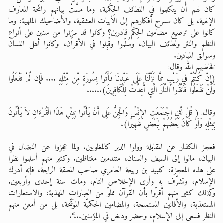
كان لهم أن يتكلموا في اللطائف الحِكَمية، وما مسَّتْ بيانهم رائحة المعارف
الإلهية، بل كان مسرح أفكارهم إلى الأبيات العشقية، والأضاحيك الملهية، وما
كانوا على ترصيع مضامين الحِكَم قادرين؟ وكانوا قد مرَِنوا من سنين على أنواع
النظم والنثر ولطائف البيان، وسُلّموا وقُبِلوا في الأقران، وكانوا أهل اللسان
وسوابق الميادين.
فخاطبهم الله وقال:
(إِنْ كُنْتُمْ فيِ رَيْبٍ مِمَّا نَزَّلْنَا عَلَى عَبْدِنَا فَأْتُوا بِسُورَةٍ مِّن مِّثْلِهِ .... فَإِن لَّمْ تَفْعَلُوا
وَلَنْ تَفْعَلُوا فَاتَّقُوا النَّارَ الَّتيِ أُعِدَّتْ لِلْكَافِرِينَ)......
وقال: ( قُلْ لَّئِنِ اجْتَمَعَتِ الإِنْسُ وَالْجِنُّ عَلِى أَنْ يَأْتُوا بِمِثْلِ هَذَا الْقُرْءَانِ لاَ يَأْتُونَ
بِمِثْلِهِ وَلَوْ كَانَ بَعْضُهُمْ لِبَعْضٍ ظَهِيرًا).
فعجز الكفار عن المقابلة وولوا الدبر كالمغلوبين. ولما عجزوا عن النضال في
البيان، مالوا إلى السيف والسنان، متندمين مغتاظين. وكثير منهم أسلموا نظرا
على هذه المعجزة، كلبيد بن ربيعة العامري صاحب المعلقة الرابعة، فإنه أدرك
الإسلام، وتشرّف به وأرى الإخلاص التام، ومات سنة إحدى وأربعين.
وكذلك كثير منهم أقرّوا بأن القرآن مملوّ من العبارات المهذبة، والاستعارات
المستعذبة، والأفانين المستملحة، والمضامين الحكميّة الموَشّحة، بل من أمعن منهم
النظر فسعى إلى الإسلام، وحضر ودخل في المؤمنين...“.