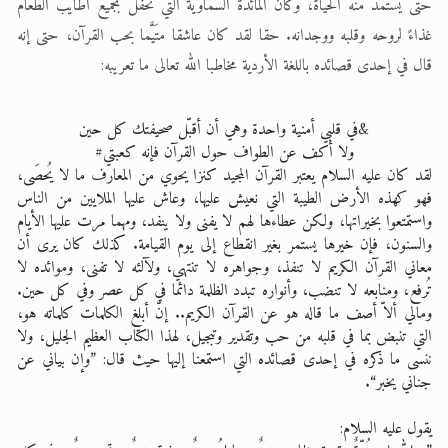
حتى يستمد منه الحياة، وكان المائدة السماوية التي تحفل بجميع أطايب الطعام
غذاءً لروحه وقلبه ووجدانه. حقا لقد كان عاشقا متَيَّما بحب القرآن، حتى إنه
قال في إحدى قصائده باللغة الأردية مخاطبا الله تعالى ما تعريبه:
&في قلبي أمنية واحدة وهي أن أقبّل صحيفتك كل حين
ولا أكف عن الطواف حول القرآن فإنه كعبتي#
لقد كان عليه السلام يعتبر القرآن المجيد كنزا يحوي من المعارف ما لا يُحصَى،
فهو كهذه الأرض الطيبة التي نعيش عليها، وعاش عليها الملايين من الناس
واستمتعوا بخيراتها، ولكن عطاءها لهم لا يفنى ولا ينفد، ومهما مرت عليها الأيام
والسنون، فإن خيرها يستمر بغير انقطاع إلى يوم القيامة. كذلك كان يرى أن
معاني القرآن الكريم لا تنفذ، وجواهره لا تنتهي، ولآلئه لا تفنى، وموائده لا
تُرفع، ومنابعه لا تنضب، وأنواره تبدد الظلمة دائما في كل عصر وفي كل حين.
ومالي ألاّ أصف ما قاله هو عن القرآن الكريم.. إنّ أبلغ الكلمات كلماته هو،
التي تنبض بما في قلبه من حب وتقدير وتبجيل، لهذا الكتاب العظيم الجليل، ولا
ننسى ما ذكره في إحدى قصائده التي استمعنا إليها حيث قال: ”وإن بياني عن
جناني يخبر“.
يقول عليه السلام: