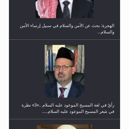
2025
رأيٌ في لغة المسيح الموعود عليه السلام ..«3» نظرة
في شعر المسيح الموعود عليه السلام.....
معرض القرآن الكريم لمدة ثلاثين يوما في مكتبة مدينة
ريهيماكي في فنلند
**الحصن الحصين من وساوس المعارضين ...**...