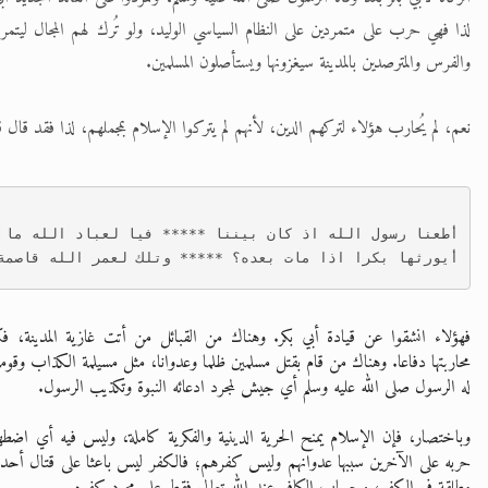
لذا فهي حرب على متمردين على النظام السياسي الوليد، ولو تُرك لهم المجال ليتمرد
والفرس والمترصدين بالمدينة سيغزونها ويستأصلون المسلمين.
نعم، لم يُحارب هؤلاء لتركهم الدين، لأنهم لم يتركوا الإسلام بمجملهم، لذا فقد قال ق
أطعنا رسول الله اذ كان بيننا ***** فيا لعباد الله ما ل
أيورثها بكرا اذا مات بعده؟ ***** وتلك لعمر الله قاصمة
فهؤلاء انشقوا عن قيادة أبي بكر. وهناك من القبائل من أتت غازية المدينة، ف
محاربتها دفاعا. وهناك من قام بقتل مسلمين ظلما وعدوانا، مثل مسيلمة الكذاب وقومه.
له الرسول صلى الله عليه وسلم أي جيش لمجرد ادعائه النبوة وتكذيب الرسول.
وباختصار، فإن الإسلام يمنح الحرية الدينية والفكرية كاملة، وليس فيه أي اضط
حربه على الآخرين سببها عدوانهم وليس كفرهم؛ فالكفر ليس باعثا على قتال أحد،