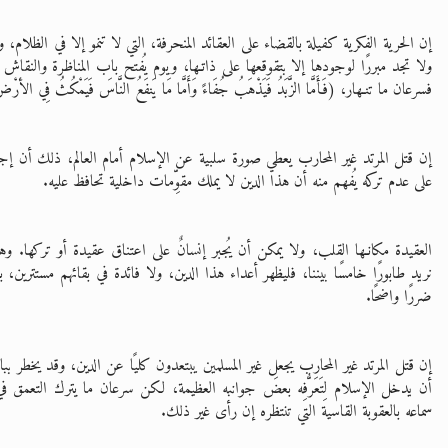
إن الحرية الفكرية كفيلة بالقضاء على العقائد المنحرفة، التي لا تنمو إلا في الظلا
ولا تجد مبررًا لوجودها إلا بتقوقعها على ذاتـها، ويوم يُفتح باب المناظرة والنقاش
فسرعان ما تنـهار، (فَأَمَّا الزَّبَدُ فَيَذْهَبُ جُفَاءً وَأَمَّا مَا يَنفَعُ النَّاسَ فَيَمْكُثُ فِي الأرْ
إن قتل المرتد غير المحارب يعطي صورة سلبية عن الإسلام أمام العالم، ذلك أن إجبا
على عدم تركه يُفهم منه أن هذا الدين لا يملك مقوِّمات داخلية تحافظ عليه.
العقيدة مكانـها القلب، ولا يمكن أن يُجبر إنسانٌ على اعتناق عقيدة أو تركها. وهذا 
نريد طابورًا خامسًا بيننا، فليظهر أعداء هذا الدين، ولا فائدة في بقائهم مستترين، 
ضررًا واضحًا.
إن قتل المرتد غير المحارب يجعل غير المسلمين يبتعدون كليًا عن الدين، وقد يخطر بب
أن يدخل الإسلام لِتَعَرُّفِه بعضَ جوانبه العظيمة، لكن سرعان ما يترك التعمق في
سماعه بالعقوبة القاسية التي تنتظره إن رأى غير ذلك.