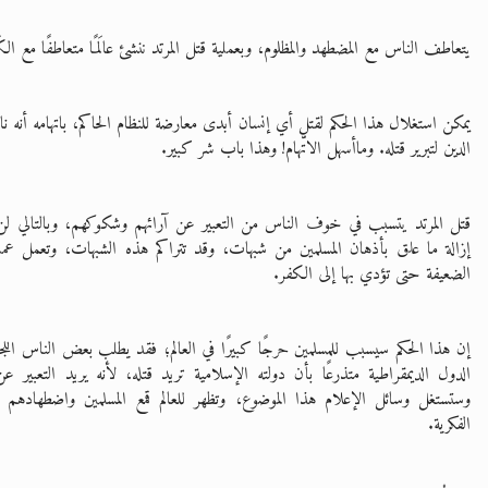
يتعاطف الناس مع المضطهد والمظلوم، وبعملية قتل المرتد ننشئ عالَمًا متعاطفًا مع الكَف
يمكن استغلال هذا الحكم لقتل أي إنسان أبدى معارضة للنظام الحاكم، باتهامه أنه نا
الدين لتبرير قتله. وماأسهل الاتّهام! وهذا باب شر كبير.
قتل المرتد يتسبب في خوف الناس من التعبير عن آرائهم وشكوكهم، وبالتالي لن ي
إزالة ما علق بأذهان المسلمين من شبهات، وقد تتراكم هذه الشبهات، وتعمل عمل
الضعيفة حتى تؤدي بها إلى الكفر.
إن هذا الحكم سيسبب للمسلمين حرجًا كبيرًا في العالم؛ فقد يطلب بعض الناس اللج
الدول الديمقراطية متذرعًا بأن دولته الإسلامية تريد قتله، لأنه يريد التعبير 
وستستغل وسائل الإعلام هذا الموضوع، وتظهر للعالم قمع المسلمين واضطهادهم و
الفكرية.