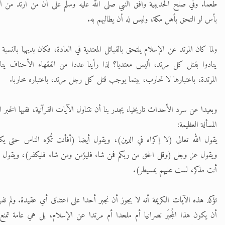
طعما. وفي صلح الحديبية وافق النبي صلى الله عليه وسلم على أن من ارتد من أه
الحجّ.. دلالات، حِكم، وأهداف >> المزيد
بأس لو التحق بأهل مكة، وليس له أن يطالبهم به.
اقرأ هذا المقال في أهمية عيد الأضحى و
ولما كان المرتد عن الإسلام يلتحق بالقبائل المعتدية في العادة، فكان بديهيا بالنسبة 
ينادوا بقتل كل مرتد، أليس معتديا؟ لذا رأينا عددا من الفقهاء الأحناف ين
المرتدة، باعتبارها لا تحارب، بينما يوجب قتل كل رجل مرتد، باعتباره محاربا.
وبعيدا عن سرد الأحداث تاريخيا، يجدر بنا أن نتناول الآيات القرآنية، ففيها الخبر ا
المسألة العظيمة:
يقول الله تعالى (لا إكراه في الدين)، ويقول أيضا (أفأنت تُكره الناس حتى يك
ويقول عز وجل (وقل الحق من ربكم فمن شاء فليؤمن ومن شاء فليكفر)، ويقول أيض
أنت مذكر، لست عليهم بمسيطر).
تؤكد هذه الآيات الكريمة أنه لا يجوز أن نجبر أحدا على اعتناق أي عقيدة. ولم تف
أن يكون هذا المُجبَر نصرانيا أم ملحدا أم مرتدا عن الإسلام، بل هي عامة تمن