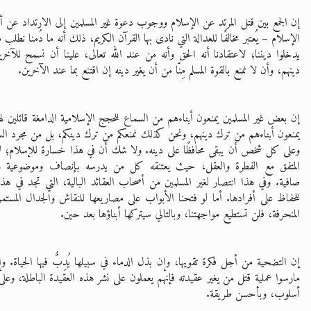
إن الجمع بين قتل المرتد عن الإسلام ووجوب دعوة غير المسلمين إلى الارتداد عن أد
الإسلام – يُعتبر مخالفًا للعدالة التي نادى بها القرآن الكريم، ذلك أنه ما دُمنا نطلب
يدخلوا ديننا؛ لاعتقادنا أنه الحق وأنه من عند الله تعالى، علينا أن نسمح للآخري
دينهم، وأن لا نمنع بالقوة المسلم مِنّا من أن يغير دينه إن اقتنع بما عند الآخرين.
إن بعض غير المسلمين يمنعون أبناءهم من السماع للحجج الإسلامية الدامغة قائلين لهم
يمنعون أبناءهم من ترك دينهم، ونحن كذلك نمنعكم من ترك دينكم، بل من مجرد الس
وعلى كل شخص أن يبقى محافظًا على دينه. ولا شك أن في هذا خسارة للإسلام؛ لأن
المتفق مع الفطرة والعقل، حيث يعتنقه كل من يدرسه بإنصاف وموضوعية 
صافية. وفي هذا انتصار لغير المسلمين من أصحاب العقائد البالية، التي تجد في هذا
للحفاظ على أفرادها. أما لو فتحنا الأبواب على مصاريعها للنقاش والجدال المستمري
المنحرفة، فلن تستطيع مواجهتنا، وبالتالي سيتركها أبناؤها بعد حين.
إن التضحية من أجل فكرة تقويها، وإن بذل الدماء في سبيلها يُدِبُّ فيها الحياة. وإ
مارسوا عملية قتل من يغير عقيدته فإنهم يعملون على نشر هذه العقيدة الباطلة، وعل
أسلوب، وبأحسن طريقة.