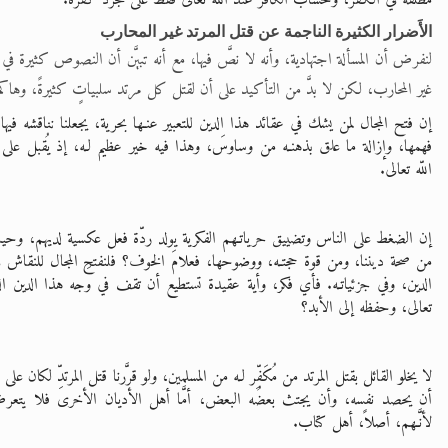
مطلقة في الكفر، وحساب الكافر عند الله تعالى فقط على مجرد كفره.
الأَضرار الكثيرة الناجمة عن قتل المرتد غير المحارب
لنفرض أن المسألة اجتهادية، وأنه لا نصَّ فيها، مع أنه تبيَّن أن النصوص كثيرة في 
غير المحارب، لكن لا بدَّ من التأكيد على أن لقتل كل مرتد سلبياتٍ كثيرةً، وهاكم ب
إن فتح المجال لمن يشك في عقائد هذا الدين للتعبير عنـها بحرية، يجعلنا نناقشه فيه
فهمها، وإزالة ما علق بذهنـه من وساوسَ، وهذا فيه خير عظيم لـه، إذ يُقبل على ال
اللّه تعالى.
إن الضغط على الناس وتضييق حرياتـهم الفكرية يولد ردّة فعل عكسية لديهم، وحيث إ
من صحة ديننا، ومن قوة حجتـه، ووضوحها، فعلامَ الخوف؟ فلنفتحِ المجال للنقاش
الدين، وفي جزئياتـه. فأي فكر، وأية عقيدة تستطيع أن تقف في وجه هذا الدين الذي 
تعالى، وحفظه إلى الأبد؟
لا يخلو القائل بقتل المرتد من مُكَفِّر لـه من المسلمين، ولو قرَّرنا قتل المرتدِّ لكان على 
أن يحصد نفسه، وأن يجتث بعضُه البعض، أمَّا أهل الأديان الأخرى فلا يتع
لأنَّـهم، أصلاً، أهل كتاب.