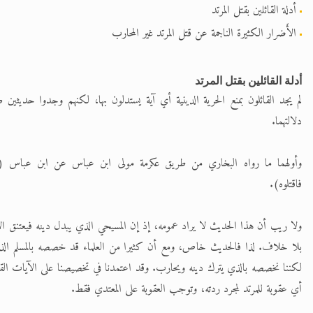
أدلة القائلين بقتل المرتد
الأَضرار الكثيرة الناجمة عن قتل المرتد غير المحارب
أدلة القائلين بقتل المرتد
لم يجد القائلون بمنع الحرية الدينية أي آية يستدلون بها، لكنهم وجدوا حديثين 
دلالتهما.
وأولهما ما رواه البخاري من طريق عكرمة مولى ابن عباس عن ابن عباس (
فاقتلوه).
ولا ريب أن هذا الحديث لا يراد عمومه، إذ إن المسيحي الذي يبدل دينه فيعتنق الإ
بلا خلاف. لذا فالحديث خاص، ومع أن كثيرا من العلماء قد خصصه بالمسلم الذ
لكننا نخصصه بالذي يترك دينه ويحارب. وقد اعتمدنا في تخصيصنا على الآيات القرآ
أي عقوبة للمرتد لمجرد ردته، وتوجب العقوبة على المعتدي فقط.