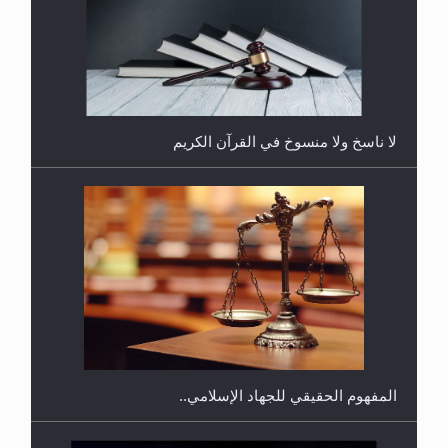
هل يجوز فتح مشروع كوافير نسائي للمحجبات وغير
المحجبات؟
المفهوم الحقيقي للجهاد الإسلامي..
فتوى أمير المؤمنين الميرزا مسرور أحمد أيده الله في
أطفال الأنابيب وتحديد جنس المولود..
سورة التكوير تُنبئ بزمن بعثة المسيح الموعود عليه
السلام