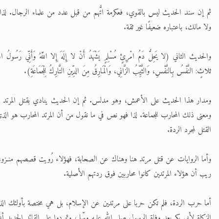
ثم إن سند الحديث ليس بالقوي، فعكرمة اتُّهم من قبل عدد من علماء الرجال. لذا ل
ولا مالك، باعتباره ضعيفًا غير ثقة.
والحديث الثاني (لا يَحِلُّ دَمُ امْرِئٍ مُسْلِمٍ يَشْهَدُ أَنْ لا إِلَهَ إِلا اللَّهُ وَأَنِّي رَسُولُ اللَ
ثلاثٍ: النَّفْسُ بِالنَّفْسِ، وَالثَّيِّبُ الزَّانِي، وَالْمَارِقُ مِنَ الدِّينِ التَّارِكُ لِلْجَمَاعَةِ).
ومدار هذا الحديث على الأعمش، وهو مدلس. ثم إن الحديث ينادي بقتل المرتد الت
ومعنى ذلك المحارب للجماعة. لذا فهو نص في ما نقول من أن المرتد المحارب هو ال
القتل لمجرد الردة.
وأما الروايات عن قتل مرتد هنا وهناك عن الصحابة، فهؤلاء رُويت قصصهم منـزوع
ريب أن هؤلاء المرتدين كانوا محاربين فوق ردتهم الأصلية.
أما حرب الردة، فلم تكن حربا على مرتدين عن الإسلام، بل هي مختصة بأولئك الذ
الزكاة لأبي بكر بعد وفاة الرسول صلى الله عليه وسّلم، وتمردوا على القائد الجديد أ