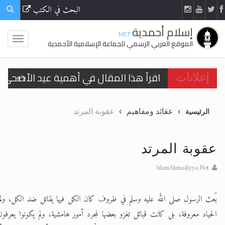
البحث في الكتب
إسلام أحمدية
.NET
الموقع العربي الرسمي للجماعة الإسلامية الأحمدية
اقرأ هذا المقال في أهمية عيد الأضحى و
إعلانات
الحجّ.. دلالات، حِكم، وأهداف >> المزيد
عقائد ومفاهيم
عقوبة المرتد
الرئيسية
تعميم هامّ لأفراد الجماعة >> المزيد
تعميم هامّ لأفراد الجماعة >> المزيد
عقوبة المرتد
IslamAhmadiyya.Net
بُعث الرسول صلى الله عليه وسلم في ظروف كان الكل فيها يقاتل ضد الكل، و
اقرأ هذا الكتاب وتعرّف على حقيقة الإسرا
الحياد معروفة، بل كانت قبائل تغزو بعضها لمجرد أمور هامشية، ولم يكونوا يعرفون 