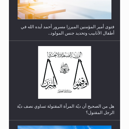
هل من الصحيح أن ديّة المرأة المقتولة تساوي نصف ديّة
الرجل المقتول؟
الهجرة: بحث عن الأمن والسلام في سبيل إرساء الأمن
والسلام...
هل تعتبر الأشفار الاصطناعية (الرموش الاصطناعية)
والأظافر البلاستيكية وطلاء الأظافر حاجبا للوضوء وهل
يُسمح الصلاة بها؟