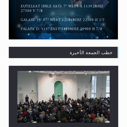
العكس
GALAXY 19: 97° WEST 12184MHZ 22500 H 2/3
PALAPA D: 113° EAST 3880MHZ 29900 H 7/8
خطب الجمعة الأخيرة
لا ناسخ ولا منسوخ في القرآن الكريم
خطبة الجمعة التي ألقاها حضرة أمير المؤمنين أيده