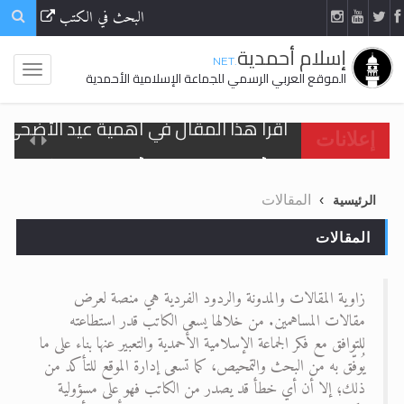
البحث في الكتب
إسلام أحمدية
.NET
الموقع العربي الرسمي للجماعة الإسلامية الأحمدية
اقرأ هذا المقال في أهمية عيد الأضحى و
إعلانات
الحجّ.. دلالات، حِكم، وأهداف >> المزيد
المقالات
الرئيسية
تعميم هامّ لأفراد الجماعة >> المزيد
المقالات
تعميم هامّ لأفراد الجماعة >> المزيد
زاوية المقالات والمدونة والردود الفردية هي منصة لعرض
مقالات المساهمين. من خلالها يسعى الكاتب قدر استطاعته
للتوافق مع فكر الجماعة الإسلامية الأحمدية والتعبير عنها بناء على ما
اقرأ هذا الكتاب وتعرّف على حقيقة الإسرا
يُوفّق به من البحث والتمحيص، كما تسعى إدارة الموقع للتأكد من
ذلك؛ إلا أن أي خطأ قد يصدر من الكاتب فهو على مسؤولية