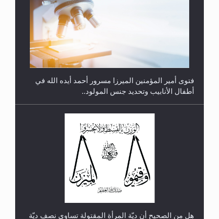
متطلَّبات التّحريك الجديد...
فتوى أمير المؤمنين الميرزا مسرور أحمد أيده الله في
أطفال الأنابيب وتحديد جنس المولود..
رأيٌ في لغة المسيح الموعود عليه السلام.. 4...
هل من الصحيح أن ديّة المرأة المقتولة تساوي نصف ديّة