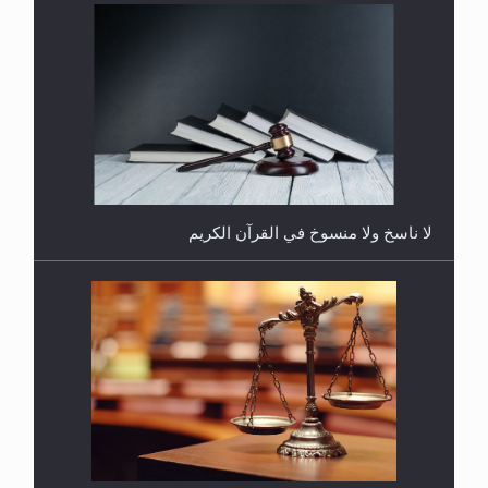
هل يُحسب حول الزكاة وفق السنة الميلادية أو الهجرية؟
لا ناسخ ولا منسوخ في القرآن الكريم
هل يجوز فتح مشروع كوافير نسائي للمحجبات وغير
المحجبات؟