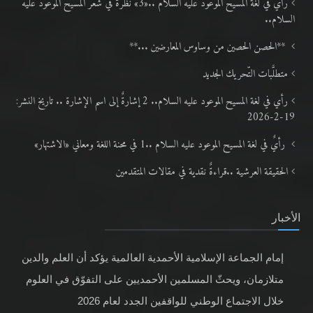
رأيٌ في لغة المسيح الموعود عليه السلام ..«3» نظرة في شعر المسيح الموعود عليه
السلام..
**الحصن الحصين من وساوس المعارضين ...**
متطلَّبات التّحريك الجديد
رأي في لغة المسيح الموعود عليه السلام.. 2 إشارةٌ إلى اسم الإشارة .. تاريخ النشر:
19-2-2026
رأيٌ في لغة المسيح الموعود عليه السلام ..1 في محنة اللغة ومعاني «الاشتهار»
الحقيقة العرشية ..قراءةٌ نقدية في مقالات المتقدمين
الأخبار
إمام الجماعة الإسلامية الأحمدية العالمية يؤكد أن العلم والدين
متلازمان، ويحثّ المسلمين الأحمديين على التفوّق في العلوم
خلال الاجتماع الوطني للواقفين الجدد لعام 2026