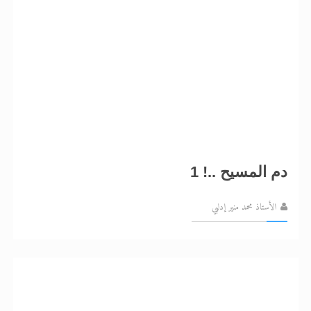
دم المسيح ..! 1
الأستاذ محمد منير إدلبي