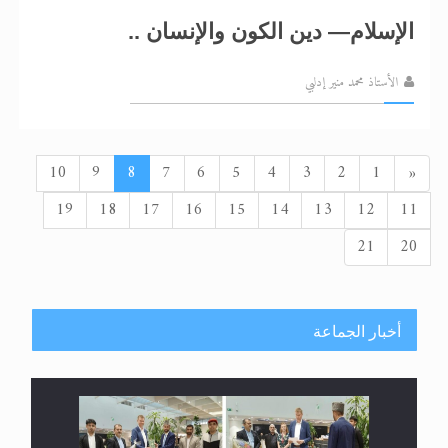
الإسلام— دين الكون والإنسان ..
الأستاذ محمد منير إدلبي
السابق
10
9
8
7
6
5
4
3
2
1
«
19
18
17
16
15
14
13
12
11
21
20
أخبار الجماعة