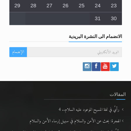
29
28
27
26
25
24
23
31
30
الانضمام الى النشرة البريدية
الإنضمام
المقالات
رأيٌ في لغة المسيح الموعود عليه السلام.. 4
الهجرة: بحث عن الأمن والسلام في سبيل إرساء الأمن والسلام