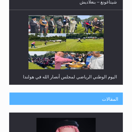
شيتاغونغ – بنغلاديش
اليوم الوطني الرياضي لمجلس أنصار الله في هولندا
المقالات