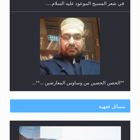
في شعر المسيح الموعود عليه السلام.....
**الحصن الحصين من وساوس المعارضين ...**...
مسائل فقهية