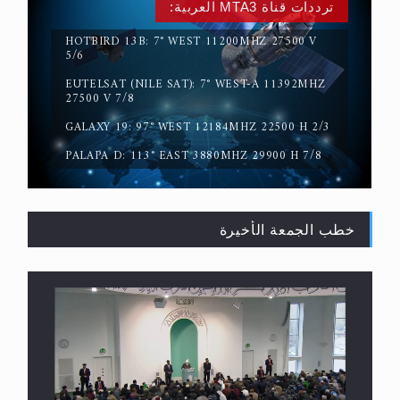
ترددات قناة MTA3 العربية:
HOTBIRD 13B: 7° WEST 11200MHZ 27500 V
5/6
EUTELSAT (NILE SAT): 7° WEST-A 11392MHZ
حقيقة المسيح الدجال
27500 V 7/8
GALAXY 19: 97° WEST 12184MHZ 22500 H 2/3
PALAPA D: 113° EAST 3880MHZ 29900 H 7/8
خطب الجمعة الأخيرة
القرآن قاضٍ وحكمٌ على السنة ومهيمنٌ عليها.. ليس
العكس