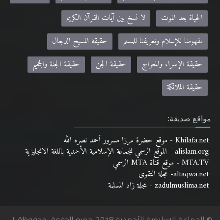
الحياة بعد الموت
لا نسخ بين آيات القرآن الكريم
مفهومنا للإسلام وتعريفنا للمسلم
حقيقة المسيح الدجال
حقيقة الإسراء والمعراج
حقيقة الجن
حقيقة الجنة والجحيم
حقيقة الملائكة
مواقع صديقة:
Khilafa.net - موقع حضرة مرزا مسرور أحمد نصره الله
alislam.org - الموقع الرسمي للجماعة الإسلامية الأحمدية باللغة الانجليزية
MTA.TV - موقع قناة MTA الرسمي
altaqwa.net- مجلة التقوى
zadulmuslima.net - مجلة زاد المسلمة
© الجماعة الإسلامية الأحمدية 2018. جميع الحقوق محفوظة. |