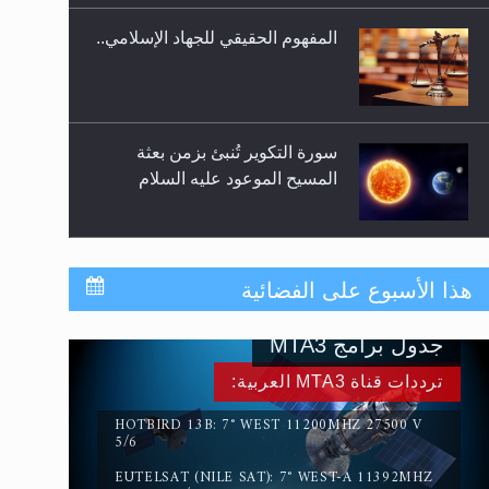
المفهوم الحقيقي للجهاد الإسلامي..
سورة التكوير تُنبئ بزمن بعثة
المسيح الموعود عليه السلام
حقيقة المسيح الدجال
هذا الأسبوع على الفضائية
جدول برامج MTA3
القرآن قاضٍ وحكمٌ على السنة
ترددات قناة MTA3 العربية:
ومهيمنٌ عليها.. ليس العكس
HOTBIRD 13B: 7° WEST 11200MHZ 27500 V
5/6
EUTELSAT (NILE SAT): 7° WEST-A 11392MHZ