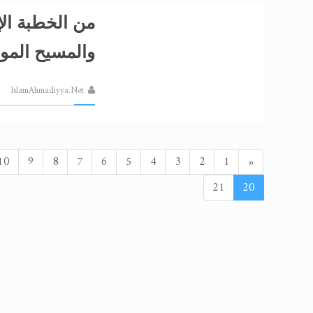
من الخطبة الإ
والمسيح الموع
IslamAhmadiyya.Net
السابق
10
9
8
7
6
5
4
3
2
1
«
21
20