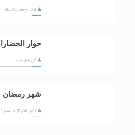
IslamAhmadiyya.Net
حوار الحضارات
أيمن فضل عودة
شهر رمضان ا
("من كلام الإمام المهدي" مجلة