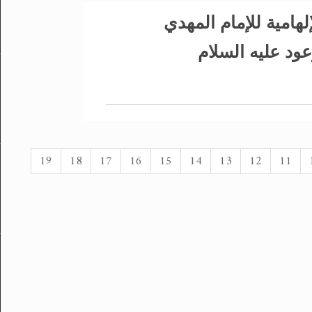
لهامية للإمام المهدي
ود عليه السلام
19
18
17
16
15
14
13
12
11