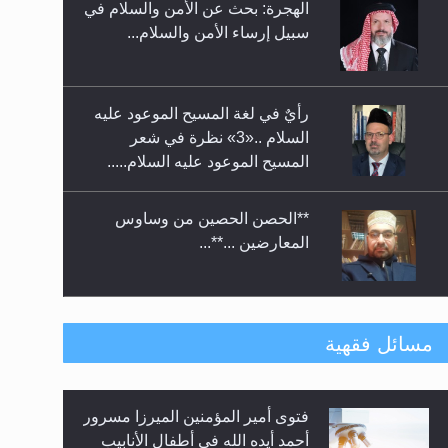
الهجرة: بحث عن الأمن والسلام في
حفل توزيع الشهادات في الجامعة
سبيل إرساء الأمن والسلام...
الأحمدية بنيجيريا لعام 2025
رأيٌ في لغة المسيح الموعود عليه
السلام ..«3» نظرة في شعر
المسيح الموعود عليه السلام.....
**الحصن الحصين من وساوس
المعارضين ...**...
متطلَّبات التّحريك الجديد...
مسائل فقهية
فتوى أمير المؤمنين الميرزا مسرور
رأيٌ في لغة المسيح الموعود عليه
أحمد أيده الله في أطفال الأنابيب