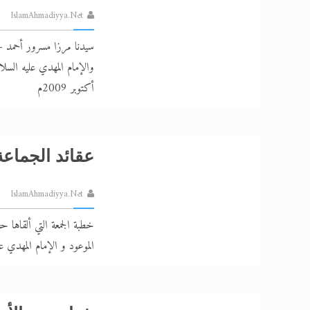
IslamAhmadiyya.Net
سيدنا مرزا مسرور أحمد - أ
أكتوبر 2009م
عقائد الجماعة 
IslamAhmadiyya.Net
خطبة الجمعة التي ألقاها ح
الموعود و الإمام المهدي عل