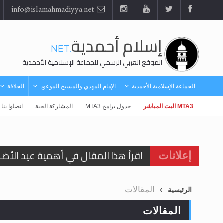
info@islamahmadiyya.net
إسلام أحمدية
.NET
الموقع العربي الرسمي للجماعة الإسلامية الأحمدية
الجماعة الإسلامية الأحمدية
الإمام المهدي والمسيح الموعود
الخلافة
MTA3 البث المباشر
جدول برامج MTA3
المشاركة الحية
اتصلوا بنا
اقرأ هذا المقال في أهمية عيد الأض
إعلانات
اقرأ هذا المقال في أهمية عيد الأض
المقالات
الرئيسية
الحجّ.. دلالات، حِكم، وأهداف >> المزي
المقالات
تعميم هامّ لأفراد الجماعة >> المزيد