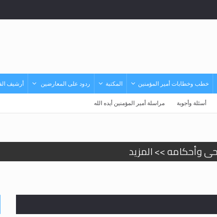
خطب وخطابات أمير المؤمنين
المكتبة
ردود على المعارضين
أرشيف الفي
أسئلة وأجوبة
مراسلة أمير المؤمنين أيده الله
حى وأحكامه >> المزيد
حى وأحكامه >> المزيد
د