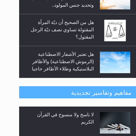
السلام.. 4...
وتحديد جنس المولود..
هل من الصحيح أن ديّة المرأة
المقتولة تساوي نصف ديّة الرجل
المقتول؟
هل تعتبر الأشفار الاصطناعية
(الرموش الاصطناعية) والأظافر
البلاستيكية وطلاء الأظافر حاجبا
للوضوء وهل يُسمح الصلاة بها؟
هل يُحسب حول الزكاة وفق السنة
مفاهيم وتفاسير تجديدية
الميلادية أو الهجرية؟
لا ناسخ ولا منسوخ في القرآن
هل يجوز فتح مشروع كوافير نسائي
الكريم
للمحجبات وغير المحجبات؟