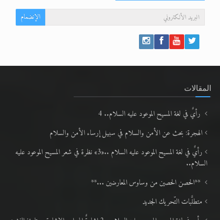
الإنضمام
المقالات
رأيٌ في لغة المسيح الموعود عليه السلام.. 4
الهجرة: بحث عن الأمن والسلام في سبيل إرساء الأمن والسلام
رأيٌ في لغة المسيح الموعود عليه السلام ..«3» نظرة في شعر المسيح الموعود عليه
السلام..
**الحصن الحصين من وساوس المعارضين ...**
متطلَّبات التّحريك الجديد