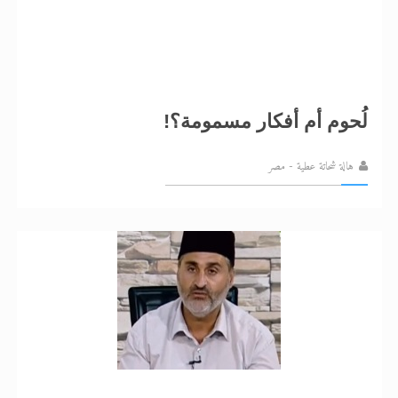
لُحوم أم أفكار مسمومة؟!
هالة شحاتة عطية - مصر