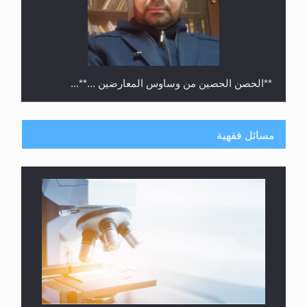
**الحصن الحصين من وساوس المعارضين ...**...
مسائل فقهية
متطلَّبات التّحريك الجديد...