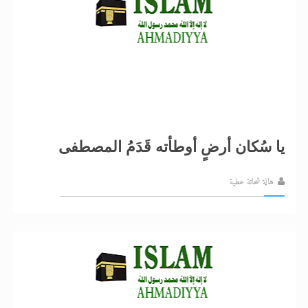
يا سُكان أرضٍ أوطأته قَدَمُ المصطفى
هالة شحاتة عطية