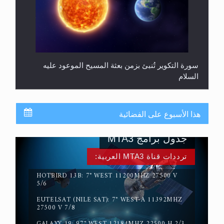
سورة التكوير تُنبئ بزمن بعثة المسيح الموعود عليه
السلام
هذا الأسبوع على الفضائية
جدول برامج MTA3
ترددات قناة MTA3 العربية:
HOTBIRD 13B: 7° WEST 11200MHZ 27500 V
5/6
EUTELSAT (NILE SAT): 7° WEST-A 11392MHZ
حقيقة المسيح الدجال
27500 V 7/8
GALAXY 19: 97° WEST 12184MHZ 22500 H 2/3