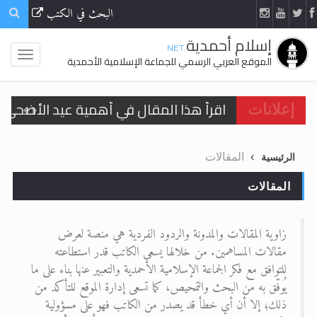
البحث في الكتب
إسلام أحمدية
.NET
الموقع العربي الرسمي للجماعة الإسلامية الأحمدية
اقرأ هذا المقال في أهمية عيد الأضحى و
إعلانات
الحجّ.. دلالات، حِكم، وأهداف >> المزيد
المقالات
الرئيسية
تعميم هامّ لأفراد الجماعة >> المزيد
المقالات
تعميم هامّ لأفراد الجماعة >> المزيد
زاوية المقالات والمدونة والردود الفردية هي منصة لعرض
مقالات المساهمين. من خلالها يسعى الكاتب قدر استطاعته
للتوافق مع فكر الجماعة الإسلامية الأحمدية والتعبير عنها بناء على ما
اقرأ هذا الكتاب وتعرّف على حقيقة الإسرا
يُوفّق به من البحث والتمحيص، كما تسعى إدارة الموقع للتأكد من
ذلك؛ إلا أن أي خطأ قد يصدر من الكاتب فهو على مسؤولية