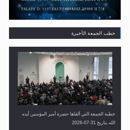
PALAPA D: 113° EAST 3880MHZ 29900 H 7/8
خطب الجمعة الأخيرة
القرآن قاضٍ وحكمٌ على السنة ومهيمنٌ عليها.. ليس
العكس
خطبة الجمعة التي ألقاها حضرة أمير المؤمنين أيده
الله بتاريخ 31-07-2026