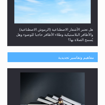
هل تعتبر الأشفار الاصطناعية (الرموش الاصطناعية)
والأظافر البلاستيكية وطلاء الأظافر حاجبا للوضوء وهل
يُسمح الصلاة بها؟
مفاهيم وتفاسير تجديدية
هل يُحسب حول الزكاة وفق السنة الميلادية أو الهجرية؟