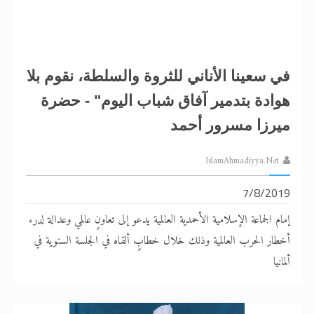
الحجّ.. دلالات، حِكم، وأهداف >> المزيد
اقرأ هذا المقال في أهمية عيد الأضحى و
في سعينا الأناني للثروة والسلطة، نقوم بلا
هوادة بتدمير آفاق شباب اليوم" - حضرة
ميرزا مسرور أحمد
IslamAhmadiyya.Net
7/8/2019
إمام الجماعة الإسلامية الأحمدية العالمية يدعو إلى تعاونٍ عالمي وعدالة لدرء
أخطار الحرب العالمية وذلك خلال خطابٍ ألقاه في الجلسة السنوية في
ألمانيا