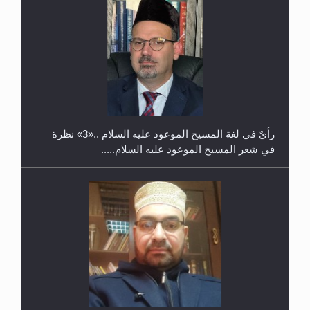
حفل توزيع الشهادات في الجامعة الأحمدية بنيجيريا لعام
2025
رأيٌ في لغة المسيح الموعود عليه السلام ..«3» نظرة
في شعر المسيح الموعود عليه السلام.....
**الحصن الحصين من وساوس المعارضين ...**...