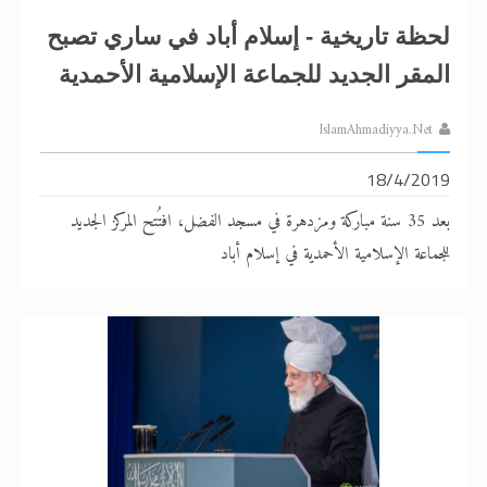
لحظة تاريخية - إسلام أباد في ساري تصبح
المقر الجديد للجماعة الإسلامية الأحمدية
IslamAhmadiyya.Net
18/4/2019
بعد 35 سنة مباركة ومزدهرة في مسجد الفضل، افتُتح المركز الجديد
للجماعة الإسلامية الأحمدية في إسلام أباد