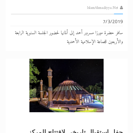
IslamAhmadiyya.Net
7/3/2019
سافر حضرة ميرزا مسرور أحمد إلى ألمانيا لحضور الجلسة السنوية الرابعة
والأربعين للجماعة الإسلامية الأحمدية
حفل استقبال تاريخي لافتتاح المركز