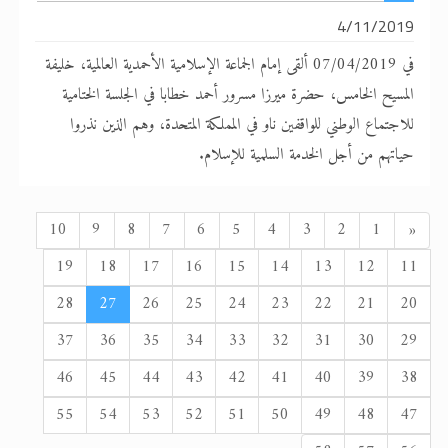
4/11/2019
في 07/04/2019 ألقى إمام الجماعة الإسلامية الأحمدية العالمية، خليفة
المسيح الخامس، حضرة ميرزا مسرور أحمد خطابا في الجلسة الختامية
للاجتماع الوطني للواقفين ناو في المملكة المتحدة، وهم الذين نذروا
حياتهم من أجل الخدمة السلمية للإسلام.
السابق
10
9
8
7
6
5
4
3
2
1
«
19
18
17
16
15
14
13
12
11
28
27
26
25
24
23
22
21
20
37
36
35
34
33
32
31
30
29
46
45
44
43
42
41
40
39
38
55
54
53
52
51
50
49
48
47