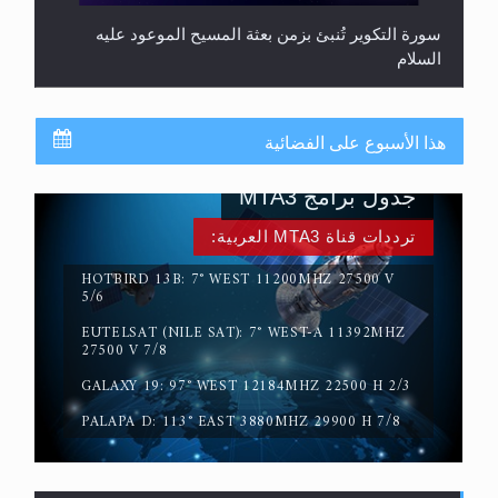
سورة التكوير تُنبئ بزمن بعثة المسيح الموعود عليه
السلام
هذا الأسبوع على الفضائية
جدول برامج MTA3
ترددات قناة MTA3 العربية:
HOTBIRD 13B: 7° WEST 11200MHZ 27500 V
5/6
حقيقة المسيح الدجال
EUTELSAT (NILE SAT): 7° WEST-A 11392MHZ
27500 V 7/8
GALAXY 19: 97° WEST 12184MHZ 22500 H 2/3
PALAPA D: 113° EAST 3880MHZ 29900 H 7/8