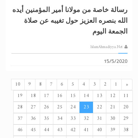
رسالة خاصة من مولانا أمير المؤمنين أيده
الله بنصره العزيز حول تغيبه عن صلاة
الجمعة اليوم
IslamAhmadiyya.Net
15/5/2020
السابق
10
9
8
7
6
5
4
3
2
1
«
19
18
17
16
15
14
13
12
11
28
27
26
25
24
23
22
21
20
37
36
35
34
33
32
31
30
29
46
45
44
43
42
41
40
39
38