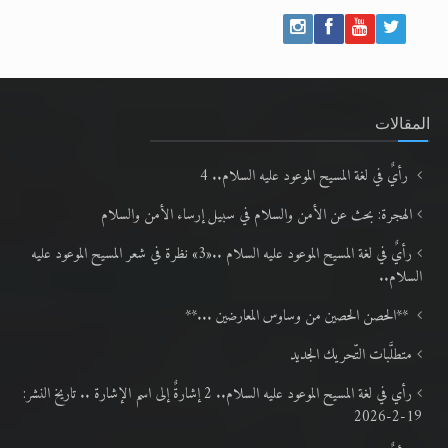
المقالات
رأيٌ في لغة المسيح الموعود عليه السلام.. 4
الهجرة: بحث عن الأمن والسلام في سبيل إرساء الأمن والسلام
رأيٌ في لغة المسيح الموعود عليه السلام ..«3» نظرة في شعر المسيح الموعود عليه
السلام..
**الحصن الحصين من وساوس المعارضين ...**
متطلَّبات التّحريك الجديد
رأي في لغة المسيح الموعود عليه السلام.. 2 إشارةٌ إلى اسم الإشارة .. تاريخ النشر:
19-2-2026