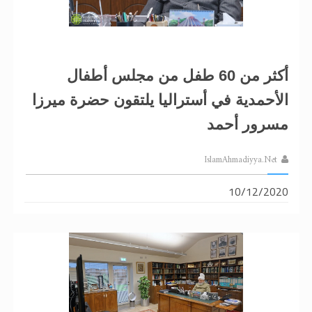
الحجّ.. دلالات، حِكم، وأهداف >> المزيد
اقرأ هذا المقال في أهمية عيد الأضحى و
أكثر من 60 طفل من مجلس أطفال
الأحمدية في أستراليا يلتقون حضرة ميرزا
مسرور أحمد
IslamAhmadiyya.Net
10/12/2020