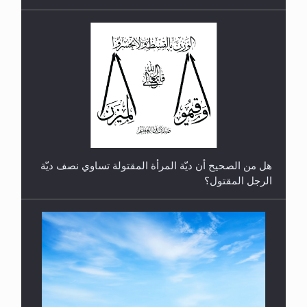
رأيٌ في لغة المسيح الموعود عليه السلام.. 4...
هل من الصحيح أن ديّة المرأة المقتولة تساوي نصف ديّة
الرجل المقتول؟
هل تعتبر الأشفار الاصطناعية (الرموش الاصطناعية)