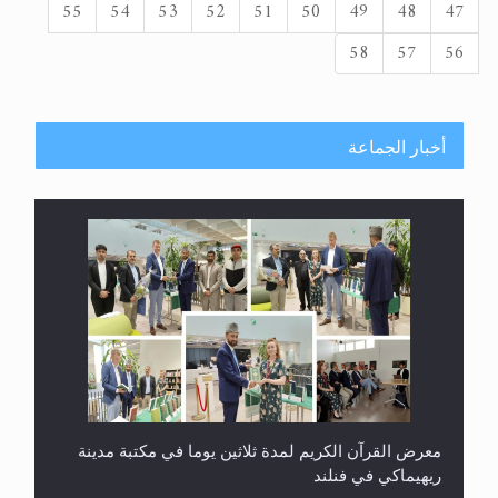
55
54
53
52
51
50
49
48
47
58
57
56
أخبار الجماعة
معرض القرآن الكريم لمدة ثلاثين يوما في مكتبة مدينة
ريهيماكي في فنلند