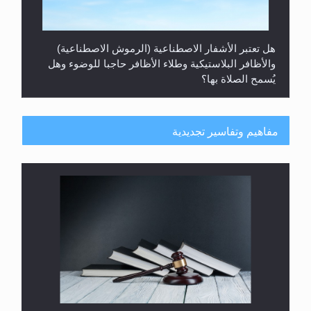
والأظافر البلاستيكية وطلاء الأظافر حاجبا للوضوء وهل
يُسمح الصلاة بها؟
مفاهيم وتفاسير تجديدية
هل يُحسب حول الزكاة وفق السنة الميلادية أو الهجرية؟
لا ناسخ ولا منسوخ في القرآن الكريم