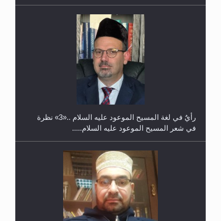
حفل توزيع الشهادات في الجامعة الأحمدية بنيجيريا لعام
2025
رأيٌ في لغة المسيح الموعود عليه السلام ..«3» نظرة
في شعر المسيح الموعود عليه السلام.....
**الحصن الحصين من وساوس المعارضين ...**...