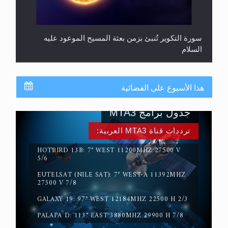
سورة التكوير تُنبئ بزمن بعثة المسيح الموعود عليه
السلام
هذا الأسبوع على الفضائية
جدول برامج MTA3
ترددات قناة MTA3 العربية:
حقيقة المسيح الدجال
HOTBIRD 13B: 7° WEST 11200MHZ 27500 V
5/6
EUTELSAT (NILE SAT): 7° WEST-A 11392MHZ
27500 V 7/8
GALAXY 19: 97° WEST 12184MHZ 22500 H 2/3
PALAPA D: 113° EAST 3880MHZ 29900 H 7/8