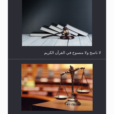
هل يُحسب حول الزكاة وفق السنة الميلادية أو الهجرية؟
لا ناسخ ولا منسوخ في القرآن الكريم
هل يجوز فتح مشروع كوافير نسائي للمحجبات وغير
المحجبات؟
المفهوم الحقيقي للجهاد الإسلامي..