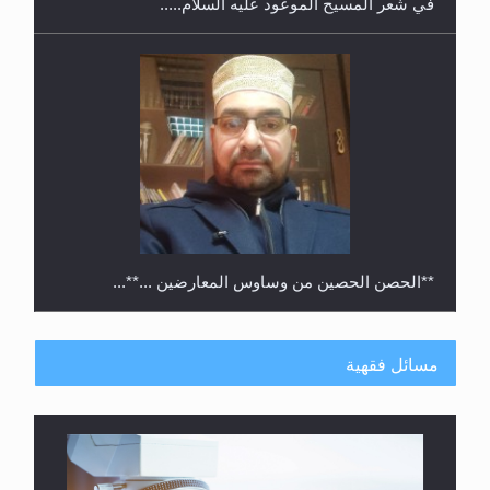
**الحصن الحصين من وساوس المعارضين ...**...
مسائل فقهية