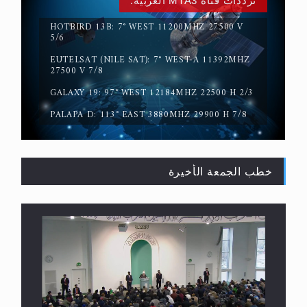
ترددات قناة MTA3 العربية:
HOTBIRD 13B: 7° WEST 11200MHZ 27500 V
5/6
حقيقة المسيح الدجال
EUTELSAT (NILE SAT): 7° WEST-A 11392MHZ
27500 V 7/8
GALAXY 19: 97° WEST 12184MHZ 22500 H 2/3
PALAPA D: 113° EAST 3880MHZ 29900 H 7/8
خطب الجمعة الأخيرة
القرآن قاضٍ وحكمٌ على السنة ومهيمنٌ عليها.. ليس
العكس