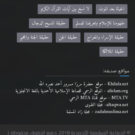
الحياة بعد الموت
لا نسخ بين آيات القرآن الكريم
مفهومنا للإسلام وتعريفنا للمسلم
حقيقة المسيح الدجال
حقيقة الإسراء والمعراج
حقيقة الجن
حقيقة الجنة والجحيم
حقيقة الملائكة
مواقع صديقة:
Khilafa.net - موقع حضرة مرزا مسرور أحمد نصره الله
alislam.org - الموقع الرسمي للجماعة الإسلامية الأحمدية باللغة الانجليزية
MTA.TV - موقع قناة MTA الرسمي
altaqwa.net- مجلة التقوى
zadulmuslima.net - مجلة زاد المسلمة
© الجماعة الإسلامية الأحمدية 2018. جميع الحقوق محفوظة. |