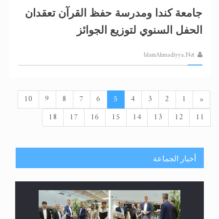
جامعة كندا ومدرسة حفظ القرآن تعقدان
الحفل السنوي لتوزيع الجوائز
IslamAhmadiyya.Net
السابق
10
9
8
7
6
5
4
3
2
1
«
18
17
16
15
14
13
12
11
أخبار الجماعة