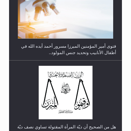
متطلَّبات التّحريك الجديد...
فتوى أمير المؤمنين الميرزا مسرور أحمد أيده الله في
أطفال الأنابيب وتحديد جنس المولود..
رأيٌ في لغة المسيح الموعود عليه السلام.. 4...
هل من الصحيح أن ديّة المرأة المقتولة تساوي نصف ديّة
الرجل المقتول؟