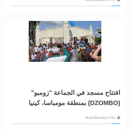
افتتاح مسجد في الجماعة "زومبو"
(DZOMBO) بمنطقة مومباسا، كينيا
IslamAhmadiyya.Net