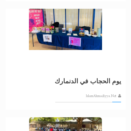
يوم الحجاب في الدنمارك
IslamAhmadiyya.Net