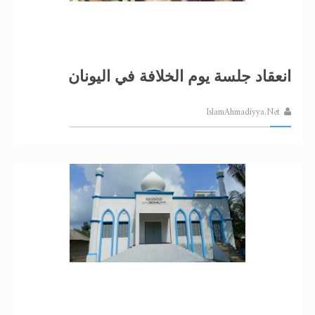
الحجّ.. دلالات، حِكم، وأهداف >> المزيد
اقرأ هذا المقال في أهمية عيد الأضحى و
انعقاد جلسة يوم الخلافة في اليونان
IslamAhmadiyya.Net