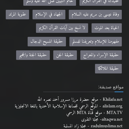
عقيدتنا في القرآن الكريم
خاتم النبيين صلى الله عليه وسلم
وفاة عيسى بن مريم عليه السلام
الجهاد في الإسلام
عقوبة المرتد
الحياة بعد الموت
لا نسخ بين آيات القرآن الكريم
مفهومنا للإسلام وتعريفنا للمسلم
حقيقة المسيح الدجال
حقيقة الإسراء والمعراج
حقيقة الجن
حقيقة الجنة والجحيم
حقيقة الملائكة
مواقع صديقة:
Khilafa.net - موقع حضرة مرزا مسرور أحمد نصره الله
alislam.org - الموقع الرسمي للجماعة الإسلامية الأحمدية باللغة الانجليزية
MTA.TV - موقع قناة MTA الرسمي
altaqwa.net- مجلة التقوى
zadulmuslima.net - مجلة زاد المسلمة