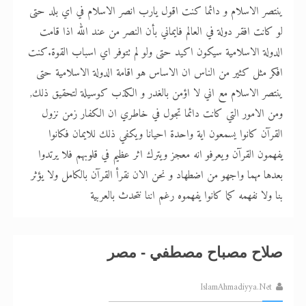
ينتصر الاسلام و دائما كنت اقول يارب انصر الاسلام في اي بلد حتى
لو كانت افقر دولة في العالم فايماني بأن النصر من عند الله اذا قامت
الدولة الاسلامية سيكون اكيد حتى ولو لم تتوفر اي اسباب القوة.كنت
افكر مثل كثير من الناس ان الاساس هو اقامة الدولة الاسلامية حتى
ينتصر الاسلام مع اني لا اؤمن بالغدر و الكذب كوسيلة لتحقيق ذلك,
ومن الامور التي كانت دائما تجول في خاطري ان الكفار زمن نزول
القرآن كانوا يسمعون اية واحدة احيانا ويكفي ذلك للايمان فكانوا
يفهمون القرآن ويعرفو انه معجز ويترك اثر عظيم في قلوبهم فلا يرتدوا
بعدها مهما واجهو من اضطهاد و نحن الان نقرأ القرآن بالكامل ولا يؤثر
بنا ولا نفهمه كما كانوا يفهموه رغم اننا نتحدث بالعربية
صلاح مصباح مصطفي - مصر
IslamAhmadiyya.Net