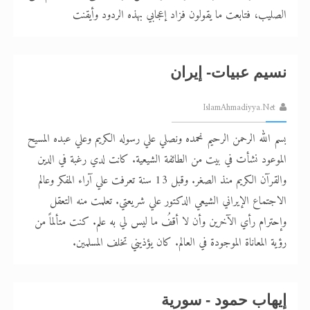
الصليب، فتابعت ما يقولون فزاد إعجابي بهذه الردود وأيقنت
نسيم عبيات- إيران
IslamAhmadiyya.Net
بسم الله الرحمن الرحيم نحمده ونصلي علي رسوله الکريم وعلي عبده المسيح
الموعود نشأت في بيت من الطائفة الشيعية. کانت لدي رغبة في الدين
والقرآن الكريم منذ الصغر. وقبل 13 سنة تعرفت علي آراء المفکر وعالم
الاجتماع الإيراني الشيعي الدکتور علي شريعتي. تعلمت منه التعقل
وإحترام رأي الآخرين وأن لا أقفُ ما ليس لي به علم. کنت متألماً من
رؤية المعاناة الموجودة في العالم. کان يؤذيني تخلف المسلمين.
إيهاب حمود - سورية