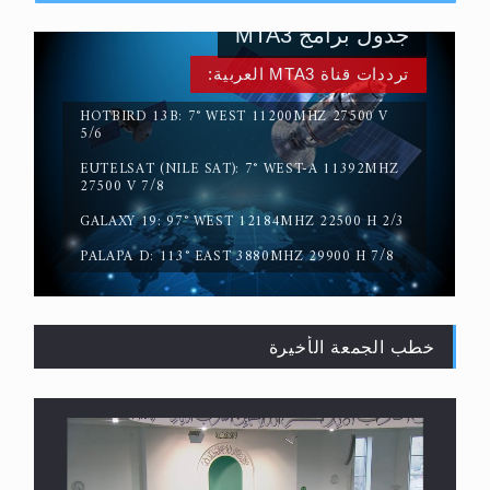
جدول برامج MTA3
ترددات قناة MTA3 العربية:
HOTBIRD 13B: 7° WEST 11200MHZ 27500 V
5/6
EUTELSAT (NILE SAT): 7° WEST-A 11392MHZ
حقيقة المسيح الدجال
27500 V 7/8
GALAXY 19: 97° WEST 12184MHZ 22500 H 2/3
PALAPA D: 113° EAST 3880MHZ 29900 H 7/8
خطب الجمعة الأخيرة
القرآن قاضٍ وحكمٌ على السنة ومهيمنٌ عليها.. ليس
العكس