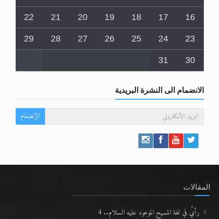
22
21
20
19
18
17
16
29
28
27
26
25
24
23
31
30
الانضمام الى النشرة البريدية
الإنضمام
المقالات
رأيٌ في لغة المسيح الموعود عليه السلام.. 4