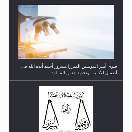
متطلَّبات التّحريك الجديد...
فتوى أمير المؤمنين الميرزا مسرور أحمد أيده الله في
أطفال الأنابيب وتحديد جنس المولود..
رأيٌ في لغة المسيح الموعود عليه السلام.. 4...