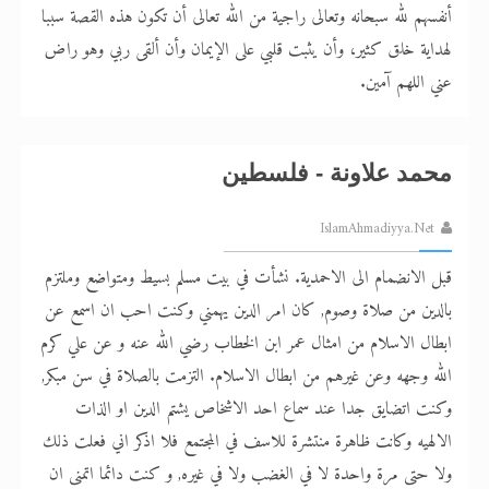
أنفسهم لله سبحانه وتعالى راجية من الله تعالى أن تكون هذه القصة سببا
لهداية خلق كثير، وأن يثبت قلبي على الإيمان وأن ألقى ربي وهو راض
عني اللهم آمين.
محمد علاونة - فلسطين
IslamAhmadiyya.Net
قبل الانضمام الى الاحمدية. نشأت في بيت مسلم بسيط ومتواضع وملتزم
بالدين من صلاة وصوم, كان امر الدين يهمني وكنت احب ان اسمع عن
ابطال الاسلام من امثال عمر ابن الخطاب رضي الله عنه و عن علي كرم
الله وجهه وعن غيرهم من ابطال الاسلام. التزمت بالصلاة في سن مبكر,
وكنت اتضايق جدا عند سماع احد الاشخاص يشتم الدين او الذات
الالهيه وكانت ظاهرة منتشرة للاسف في المجتمع فلا اذكر اني فعلت ذلك
ولا حتى مرة واحدة لا في الغضب ولا في غيره, و كنت دائما اتمنى ان