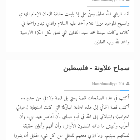
لقد شرفني الله تعالى ومنّ علي إذ بايعت خليفة الزمان الإمام المهدي
والمسيح الموعود ميرزا غلام أحمد عليه السلام والذي تبدو واضحة في
كلامه بركات سيدنا محمد سيد الثقلين التي تعبق بكل الكرة الارضية
والحمد لله رب العالمين
سماح علاونة - فلسطين
IslamAhmadiyya.Net
أكتب في هذه الصفحات قصة بيعتي بل قصة ولادتي من جديد...
أكتب قصة انتمائي إلى هذه الجماعة المباركة التي كانت استجابة لدعواتي
المتواصلة وابتهالاتي إلى الله في أيام صباي بأن أعاصر عهد نبي، وأن
أجرّب وأعيش ما عاشه المسلمون الأوائل، وأن أفهم وأعاين حقيقة
تمسكهم بدينهم، وما الذي دفعهم للتخلي عن كل شيء مقابل أن يشروا