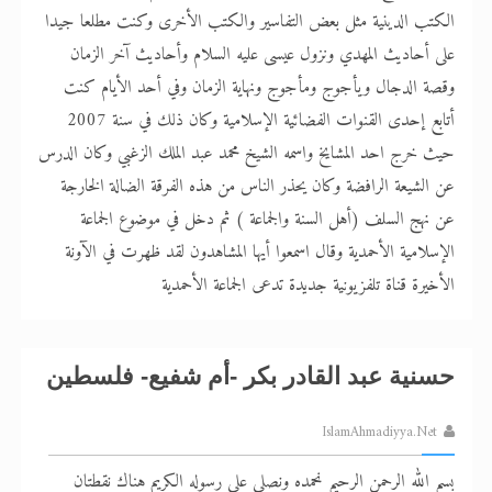
الكتب الدينية مثل بعض التفاسير والكتب الأخرى وكنت مطلعا جيدا
على أحاديث المهدي ونزول عيسى عليه السلام وأحاديث آخر الزمان
وقصة الدجال ويأجوج ومأجوج ونهاية الزمان وفي أحد الأيام كنت
أتابع إحدى القنوات الفضائية الإسلامية وكان ذلك في سنة 2007
حيث خرج احد المشايخ واسمه الشيخ محمد عبد الملك الزغبي وكان الدرس
عن الشيعة الرافضة وكان يحذر الناس من هذه الفرقة الضالة الخارجة
عن نهج السلف (أهل السنة والجماعة ) ثم دخل في موضوع الجماعة
الإسلامية الأحمدية وقال اسمعوا أيها المشاهدون لقد ظهرت في الآونة
الأخيرة قناة تلفزيونية جديدة تدعى الجماعة الأحمدية
حسنية عبد القادر بكر -أم شفيع- فلسطين
IslamAhmadiyya.Net
بسم الله الرحمن الرحيم نحمده ونصلي على رسوله الكريم هناك نقطتان