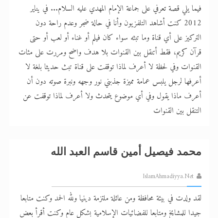
فيما يلي قصة تعرفي على جماعة الإمام المهدي عليه السلام... في يناير
2012 كنت أشاهد التلفزيون وأنا في حالة ضجر وعدم راحة دون
التركيز على أي قناة وما تبثه سواء كان فيلم أو غناء أو لعب أو حتى
قرآن كريم، فقط أتنقل بين القنوات بلا هدف واضح ومررت على مئات
القنوات وفي لحظة لا أعرف لماذا توقفت على قناة تبث حديثا بلغة لا
أعرفها لرجل يلبس عمامة مميزة جذبني نور وجهه ونبرة صوته دون أن
أعرف ماذا يقول وفي أي موضوع يتحدث ولا أعرف لماذا توقفت عن
التنقل بين القنوات
محمد فيصيل أمين قاسم العبد الله
IslamAhmadiyya.Net
لقد ولدت في بيئة محافظة ومن عائلة ملتزمة دينيا ولله الحمد وكنت متابعا
جيدا للمشايخ ومتابعا للفضائيات الإسلامية بشكل عام وكنت أقرأ بعض