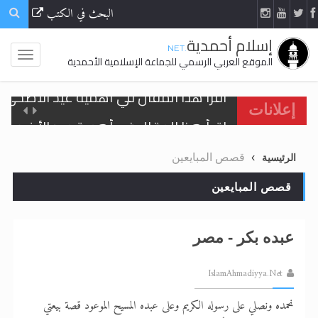
البحث في الكتب
إسلام أحمدية
.NET
الموقع العربي الرسمي للجماعة الإسلامية الأحمدية
اقرأ هذا المقال في أهمية عيد الأضحى و
إعلانات
الحجّ.. دلالات، حِكم، وأهداف >> المزيد
قصص المبايعين
الرئيسية
تعميم هامّ لأفراد الجماعة >> المزيد
قصص المبايعين
تعميم هامّ لأفراد الجماعة >> المزيد
عبده بكر - مصر
IslamAhmadiyya.Net
اقرأ هذا الكتاب وتعرّف على حقيقة الإسرا
نحمده ونصلي على رسوله الكريم وعلى عبده المسيح الموعود قصة بيعتي