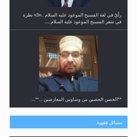
رأيٌ في لغة المسيح الموعود عليه السلام ..«3» نظرة
في شعر المسيح الموعود عليه السلام.....
**الحصن الحصين من وساوس المعارضين ...**...
مسائل فقهية