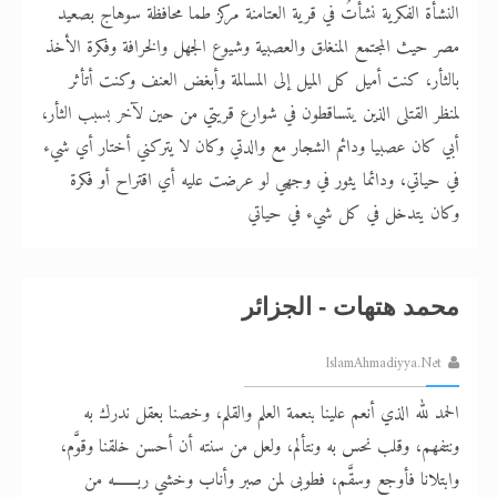
النشأة الفكرية نشأتُ في قرية العتامنة مركز طما محافظة سوهاج بصعيد
الحجّ.. دلالات، حِكم، وأهداف >> المزيد
مصر حيث المجتمع المنغلق والعصبية وشيوع الجهل والخرافة وفكرة الأخذ
بالثأر، كنت أميل كل الميل إلى المسالمة وأبغض العنف وكنت أتأثر
اقرأ هذا المقال في أهمية عيد الأضحى و
لمنظر القتلى الذين يتساقطون في شوارع قريتي من حين لآخر بسبب الثأر،
أبي كان عصبيا ودائم الشجار مع والدتي وكان لا يتركني أختار أي شيء
في حياتي، ودائما يثور في وجهي لو عرضت عليه أي اقتراح أو فكرة
وكان يتدخل في كل شيء في حياتي
محمد هتهات - الجزائر
IslamAhmadiyya.Net
الحمد لله الذي أنعم علينا بنعمة العلم والقلم، وخصنا بعقل ندرك به
ونتفهم، وقلب نحس به ونتألم، ولعل من سنته أن أحسن خلقنا وقوَّم،
وابتلانا فأوجع وسقَّم، فطوبى لمن صبر وأناب وخشي ربـــــــه من