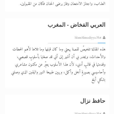
العذاب، واجتاز الامتحان وفاز برضى الحنان فكان من المقبولين.
العربي الفخاض - المغرب
IslamAhmadiyya.Net
هذه المقالة تلخيصٌ لقصة بيعتي وما كان قبلها وما تلاها لأهم المحطات
والأحداث، ويجدر بي أن أشير إلى أني قد صغتها بأسلوبٍ قصصي،
وقدمتها في قالبٍ أدبي، لأن هذا الأسلوب يعبِّر عن مكنون مشاعري
وأحاسيسي بصورةٍ أجمل وأكمل، ويبين طبيعة النور واليقين الذي وصلني
بشكلٍ أبلغ
حافظ نزال
IslamAhmadiyya.Net