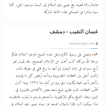
هامتان وهما قضية رفع عيسى عليه السلام إلى السماء ووجود الجن، كانتا
سببا مباشرا في انضمامي لهذه الجماعة المباركة.
غسان النقيب - دمشف
IslamAhmadiyya.Net
نحمده ونصلي على رسوله الكريم وعلى عبده المسيح الموعود السلام عليكم
ورحمة الله وبركاته كنت أبحث عن الإسلام الصحيح، وقد بقيت نحو
أربع سنوات في ذلك البحث ولم أجد ما يريح قلبي في معرفة ذلك،
وكنت أتنقل بين المحطات التلفزيونية وبدأت أرفض كل ما يقولونه
وأشعر بأنهم جميعا يكذبون، وفي يوم من أيام سنة 1995 بينما كنت
أقلّب المحطات، لفت نظري شيخ ومعه بعض الأشخاص يتحاورون في
الدين، وهذا الشيخ يتكلم بالإنجليزية، وأحدهم يترجم ما يقول، فانتظرت
ماذا سيكون الرد، فإذا بالسؤال الموجه عن موت عيسى عليه السلام على