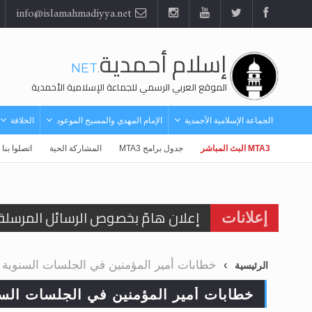
info@islamahmadiyya.net
إسلام أحمدية
.NET
الموقع العربي الرسمي للجماعة الإسلامية الأحمدية
الجماعة الإسلامية الأحمدية
الإمام المهدي والمسيح الموعود
الخلافة
MTA3 البث المباشر
جدول برامج MTA3
المشاركة الحية
اتصلوا بنا
إعلان هامّ بخصوص الرسائل المرسلة إ
إعلانات
للانتقال إلى كافة الردود على القمص
خطابات أمير المؤمنين في الجلسات السنوية
الرئيسية
اقرأ هذا الكتاب وتعرّف على حقيقة ال
خطابات أمير المؤمنين في الجلسات السن
عرض مصوَّر لأقوال المستشرقين في خا