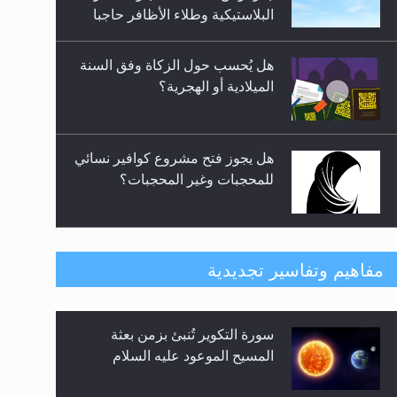
السلام ..«3» نظرة في شعر
البلاستيكية وطلاء الأظافر حاجبا
المسيح الموعود عليه السلام.....
للوضوء وهل يُسمح الصلاة بها؟
هل يُحسب حول الزكاة وفق السنة
الميلادية أو الهجرية؟
هل يجوز فتح مشروع كوافير نسائي
للمحجبات وغير المحجبات؟
فتوى أمير المؤمنين الميرزا مسرور
مفاهيم وتفاسير تجديدية
أحمد أيده الله في أطفال الأنابيب
وتحديد جنس المولود..
سورة التكوير تُنبئ بزمن بعثة
هل من الصحيح أن ديّة المرأة
المسيح الموعود عليه السلام
المقتولة تساوي نصف ديّة الرجل
المقتول؟