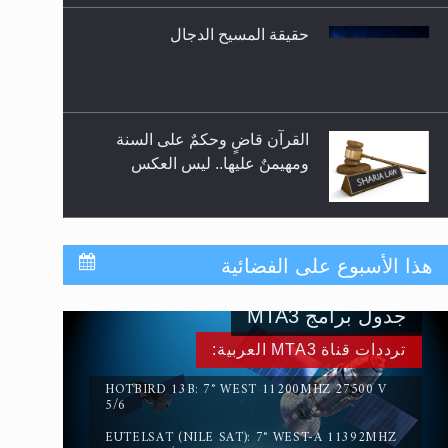
حقيقة المسيح الدجال
القرآن قاضٍ وحكمٌ على السنة
ومهيمنٌ عليها.. ليس العكس
لا ناسخ ولا منسوخ في القرآن
هذا الأسبوع على الفضائية
الكريم
جدول برامج MTA3
المفهوم الحقيقي للجهاد الإسلامي..
ترددات قناة MTA3 العربية:
HOTBIRD 13B: 7° WEST 11200MHZ 27500 V
5/6
EUTELSAT (NILE SAT): 7° WEST-A 11392MHZ