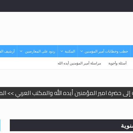
خطب وخطابات أمير المؤمنين
المكتبة
ردود على المعارضين
أرشيف الفي
أسئلة وأجوبة
مراسلة أمير المؤمنين أيده الله
لى حضرة امير المؤمنين أيده الله والمكتب العربي >> الم
 زكريا يطرس وأعداء الإسلام اضغط هنا >> المزيد
إسراء والمعراج >> المزيد
وية
تم النبيين صلى الله عليه وسلم >> المزيد