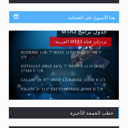
هذا الأسبوع على الفضائية
جدول برامج MTA3
ترددات قناة MTA3 العربية:
HOTBIRD 13B: 7° WEST 11200MHZ 27500 V
5/6
EUTELSAT (NILE SAT): 7° WEST-A 11392MHZ
حقيقة المسيح الدجال
27500 V 7/8
GALAXY 19: 97° WEST 12184MHZ 22500 H 2/3
PALAPA D: 113° EAST 3880MHZ 29900 H 7/8
خطب الجمعة الأخيرة