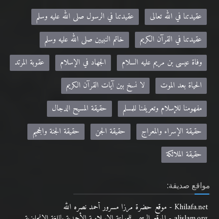
عقيدتنا في الله تعالى
عقيدتنا في الرسول صلى الله عليه وسلم
عقيدتنا في القرآن الكريم
خاتم النبيين صلى الله عليه وسلم
وفاة عيسى بن مريم عليه السلام
الجهاد في الإسلام
عقوبة المرتد
الحياة بعد الموت
لا نسخ بين آيات القرآن الكريم
مفهومنا للإسلام وتعريفنا للمسلم
حقيقة المسيح الدجال
حقيقة الإسراء والمعراج
حقيقة الجن
حقيقة الجنة والجحيم
حقيقة الملائكة
مواقع صديقة:
Khilafa.net - موقع حضرة مرزا مسرور أحمد نصره الله
alislam.org - الموقع الرسمي للجماعة الإسلامية الأحمدية باللغة الانجليزية