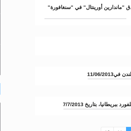
دق "ماندارين أورينتال" في "سنغافورة"
11/06/20
ريطانيا، بتاريخ 7/7/2013