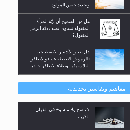
السلام.. 4...
وتحديد جنس المولود..
هل من الصحيح أن ديّة المرأة
المقتولة تساوي نصف ديّة الرجل
المقتول؟
هل تعتبر الأشفار الاصطناعية
(الرموش الاصطناعية) والأظافر
البلاستيكية وطلاء الأظافر حاجبا
للوضوء وهل يُسمح الصلاة بها؟
هل يُحسب حول الزكاة وفق السنة
مفاهيم وتفاسير تجديدية
الميلادية أو الهجرية؟
لا ناسخ ولا منسوخ في القرآن
هل يجوز فتح مشروع كوافير نسائي
الكريم
للمحجبات وغير المحجبات؟