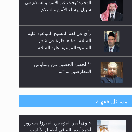
الهجرة: بحث عن الأمن والسلام في
حفل توزيع الشهادات في الجامعة
سبيل إرساء الأمن والسلام...
الأحمدية بنيجيريا لعام 2025
رأيٌ في لغة المسيح الموعود عليه
السلام ..«3» نظرة في شعر
المسيح الموعود عليه السلام.....
**الحصن الحصين من وساوس
المعارضين ...**...
متطلَّبات التّحريك الجديد...
مسائل فقهية
فتوى أمير المؤمنين الميرزا مسرور
رأيٌ في لغة المسيح الموعود عليه
أحمد أيده الله في أطفال الأنابيب