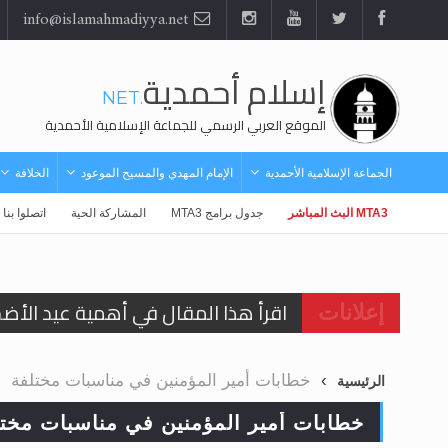
info@islamahmadiyya.net
إسلام أحمدية
.NET
الموقع العربي الرسمي للجماعة الإسلامية الأحمدية
الجماعة الإسلامية الأحمدية
الإمام المهدي والمسيح الموعود
الخلافة
MTA3 البث المباشر
جدول برامج MTA3
المشاركة الحية
اتصلوا بنا
اقرأ هذا المقال في أهمية عيد الأض
إعلانات
اقرأ هذا المقال في أهمية عيد الأض
خطابات أمير المؤمنين في مناسبات مختلفة
الرئيسية
الحجّ.. دلالات، حِكم، وأهداف >> المزي
خطابات أمير المؤمنين في مناسبات مختل
تعميم هامّ لأفراد الجماعة >> المزيد