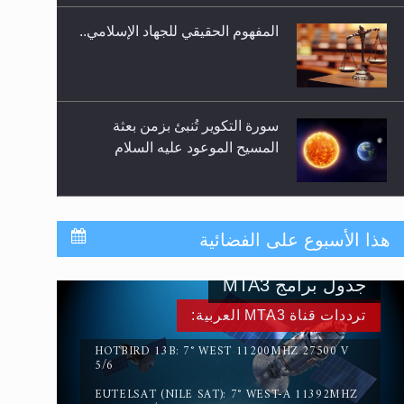
المفهوم الحقيقي للجهاد الإسلامي..
سورة التكوير تُنبئ بزمن بعثة
المسيح الموعود عليه السلام
حقيقة المسيح الدجال
هذا الأسبوع على الفضائية
جدول برامج MTA3
القرآن قاضٍ وحكمٌ على السنة
ترددات قناة MTA3 العربية:
ومهيمنٌ عليها.. ليس العكس
HOTBIRD 13B: 7° WEST 11200MHZ 27500 V
5/6
EUTELSAT (NILE SAT): 7° WEST-A 11392MHZ