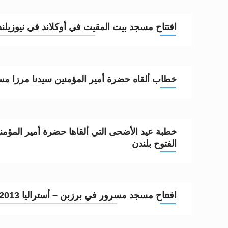
تعميم هامّ لأفراد الجماعة >> المزيد
افتتاح مسجد بيت المقيت في أوكلاند في نيوزيلندا 11/2013
إعلان هامّ بخصوص الرسائل المرسلة إ
للانتقال إلى كافة الردود على القمص
خطاب ألقاه حضرة أمير المؤمنين سيدنا مرزا مسرو
اقرأ هذا الكتاب وتعرّف على حقيقة ال
عرض مصوَّر لأقوال المستشرقين في خا
الحجّ.. دلالات، حِكم، وأهداف >> المزي
الفتوح بلندن
افتتاح مسجد مسرور في برزبن – أستراليا 23/10/2013