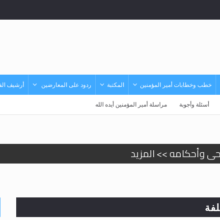
خطب وخطابات أمير المؤمنين
المكتبة
ردود على المعارضين
أرشيف الفي
أسئلة وأجوبة
مراسلة أمير المؤمنين أيده الله
حى وأحكامه >> المزيد
حى وأحكامه >> المزيد
د
فة