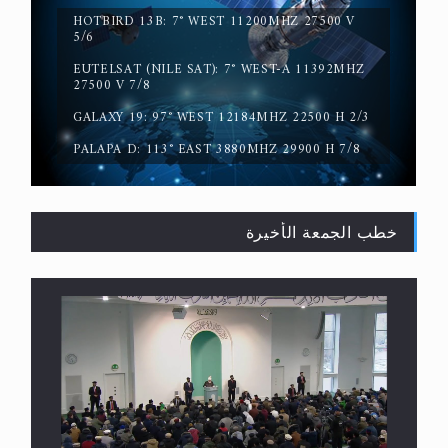
HOTBIRD 13B: 7° WEST 11200MHZ 27500 V
5/6
حقيقة المسيح الدجال
EUTELSAT (NILE SAT): 7° WEST-A 11392MHZ
27500 V 7/8
GALAXY 19: 97° WEST 12184MHZ 22500 H 2/3
PALAPA D: 113° EAST 3880MHZ 29900 H 7/8
خطب الجمعة الأخيرة
القرآن قاضٍ وحكمٌ على السنة ومهيمنٌ عليها.. ليس
العكس