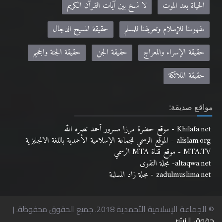
الحياة بعد الموت
لا نسخ بين آيات القرآن الكريم
مفهومنا للإسلام وتعريفنا للمسلم
حقيقة المسيح الدجال
حقيقة الإسراء والمعراج
حقيقة الجن
حقيقة الجنة والجحيم
حقيقة الملائكة
مواقع صديقة:
Khilafa.net - موقع حضرة مرزا مسرور أحمد نصره الله
alislam.org - الموقع الرسمي للجماعة الإسلامية الأحمدية باللغة الانجليزية
MTA.TV - موقع قناة MTA الرسمي
altaqwa.net- مجلة التقوى
zadulmuslima.net - مجلة زاد المسلمة
© الجماعة الإسلامية الأحمدية 2018. جميع الحقوق محفوظة. |
حقوق النشر