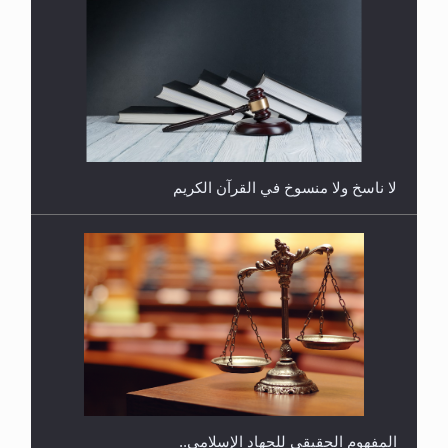
هل يُحسب حول الزكاة وفق السنة الميلادية أو الهجرية؟
لا ناسخ ولا منسوخ في القرآن الكريم
هل يجوز فتح مشروع كوافير نسائي للمحجبات وغير
المحجبات؟
المفهوم الحقيقي للجهاد الإسلامي..