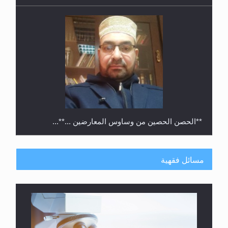
**الحصن الحصين من وساوس المعارضين ...**...
مسائل فقهية