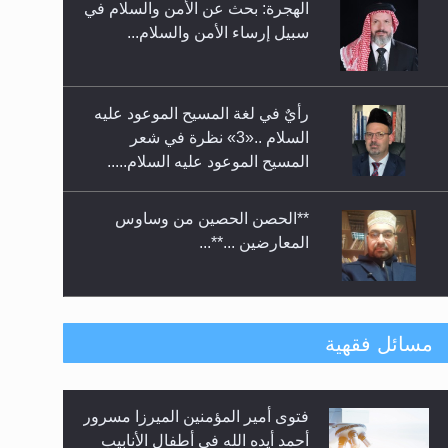
الهجرة: بحث عن الأمن والسلام في
حفل توزيع الشهادات في الجامعة
سبيل إرساء الأمن والسلام...
الأحمدية بنيجيريا لعام 2025
رأيٌ في لغة المسيح الموعود عليه
السلام ..«3» نظرة في شعر
المسيح الموعود عليه السلام.....
**الحصن الحصين من وساوس
المعارضين ...**...
متطلَّبات التّحريك الجديد...
مسائل فقهية
فتوى أمير المؤمنين الميرزا مسرور
رأيٌ في لغة المسيح الموعود عليه
أحمد أيده الله في أطفال الأنابيب