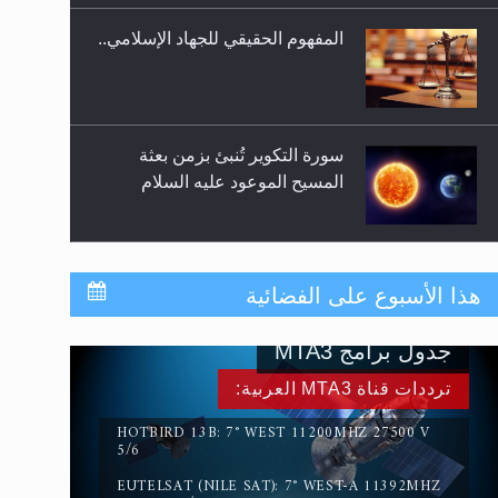
المفهوم الحقيقي للجهاد الإسلامي..
سورة التكوير تُنبئ بزمن بعثة
المسيح الموعود عليه السلام
حقيقة المسيح الدجال
هذا الأسبوع على الفضائية
جدول برامج MTA3
القرآن قاضٍ وحكمٌ على السنة
ترددات قناة MTA3 العربية:
ومهيمنٌ عليها.. ليس العكس
HOTBIRD 13B: 7° WEST 11200MHZ 27500 V
5/6
EUTELSAT (NILE SAT): 7° WEST-A 11392MHZ