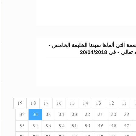
عة التي ألقاها سيدنا الخليفة الخامس -
لى - في 20/04/2018
19
18
17
16
15
14
13
12
11
37
36
35
34
33
32
31
30
29
55
54
53
52
51
50
49
48
47