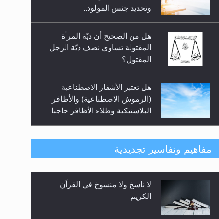
السلام.. 4...
وتحديد جنس المولود..
هل من الصحيح أن ديّة المرأة
المقتولة تساوي نصف ديّة الرجل
المقتول؟
هل تعتبر الأشفار الاصطناعية
(الرموش الاصطناعية) والأظافر
البلاستيكية وطلاء الأظافر حاجبا
للوضوء وهل يُسمح الصلاة بها؟
هل يُحسب حول الزكاة وفق السنة
مفاهيم وتفاسير تجديدية
الميلادية أو الهجرية؟
لا ناسخ ولا منسوخ في القرآن
هل يجوز فتح مشروع كوافير نسائي
الكريم
للمحجبات وغير المحجبات؟