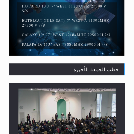
HOTBIRD 13B: 7° WEST 11200MHZ 27500 V
5/6
حقيقة المسيح الدجال
EUTELSAT (NILE SAT): 7° WEST-A 11392MHZ
27500 V 7/8
GALAXY 19: 97° WEST 12184MHZ 22500 H 2/3
PALAPA D: 113° EAST 3880MHZ 29900 H 7/8
خطب الجمعة الأخيرة
القرآن قاضٍ وحكمٌ على السنة ومهيمنٌ عليها.. ليس
العكس