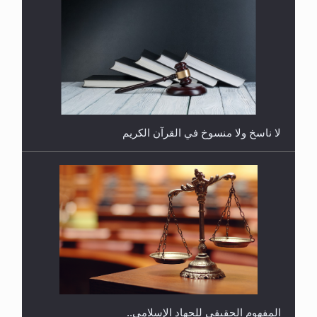
هل يُحسب حول الزكاة وفق السنة الميلادية أو الهجرية؟
لا ناسخ ولا منسوخ في القرآن الكريم
هل يجوز فتح مشروع كوافير نسائي للمحجبات وغير
المحجبات؟
المفهوم الحقيقي للجهاد الإسلامي..