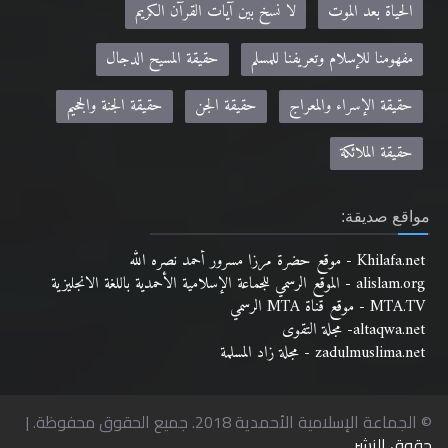
الحياة بعد الموت
لا نسخ بين آيات القرآن الكريم
مفهومنا للإسلام وتعريفنا للمسلم
حقيقة المسيح الدجال
حقيقة الإسراء والمعراج
حقيقة الجن
حقيقة الجنة والجحيم
حقيقة الملائكة
مواقع صديقة:
Khilafa.net - موقع حضرة مرزا مسرور أحمد نصره الله
alislam.org - الموقع الرسمي للجماعة الإسلامية الأحمدية باللغة الانجليزية
MTA.TV - موقع قناة MTA الرسمي
altaqwa.net- مجلة التقوى
zadulmuslima.net - مجلة زاد المسلمة
© الجماعة الإسلامية الأحمدية 2018. جميع الحقوق محفوظة. |
حقوق النشر