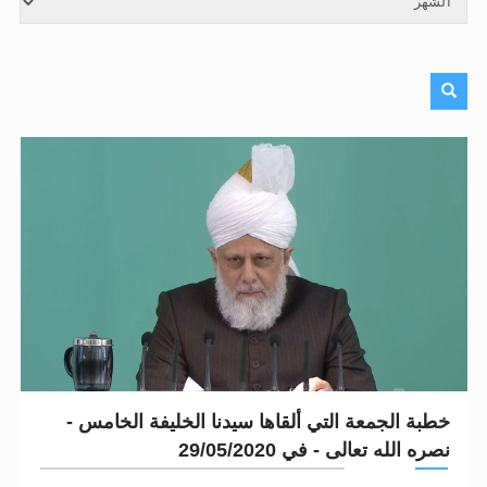
الحجّ.. دلالات، حِكم، وأهداف >> المزيد
اقرأ هذا المقال في أهمية عيد الأضحى و
خطبة الجمعة التي ألقاها سيدنا الخليفة الخامس -
نصره الله تعالى - في 29/05/2020