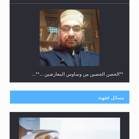
**الحصن الحصين من وساوس المعارضين ...**...
مسائل فقهية