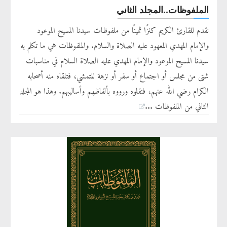
الملفوظات..المجلد الثاني
نقدم للقارئ الكريم كنزًا ثمينًا من ملفوظات سيدنا المسيح الموعود
والإمام المهدي المعهود عليه الصلاة والسلام. والملفوظات هي ما تكلم به
سيدنا المسيح الموعود والإمام المهدي عليه الصلاة السلام في مناسبات
شتى من مجلس أو اجتماع أو سفر أو نزهة للتمشي، فتلقاه منه أصحابه
الكرام رضي الله عنهم، فنقلوه ورووه بألفاظهم وأساليبهم. وهذا هو المجلد
الثاني من الملفوظات ...