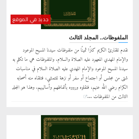
جديد في الموقع
الملفوظات.. المجلد الثالث
نقدم للقارئ الكريم كنزًا ثمينًا من ملفوظات سيدنا المسيح الموعود
والإمام المهدي المعهود عليه الصلاة والسلام. والملفوظات هي ما تكلم به
سيدنا المسيح الموعود والإمام المهدي عليه الصلاة السلام في مناسبات
شتى من مجلس أو اجتماع أو سفر أو نزهة للتمشي، فتلقاه منه أصحابه
الكرام رضي الله عنهم، فنقلوه ورووه بألفاظهم وأساليبهم. وهذا هو المجلد
الثالث من الملفوظات ...