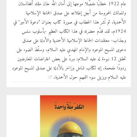
عام 1922 خطابًا مفصّلا موجها إلى أمان الله خان ملك أفغانستان
والممالك المحروسة من أجل إطلاعه على صدق الجماعة الإسلامية
الأحمدية. ثم نُشر هذا الخطاب في صورة كتاب بعنوان "دعوة الأمير" في
1924م. لقد قدّم حضرته في هذا الكتاب العظيم -بأسلوب سلس
وجذاب- معتقدات الجماعة الإسلامية الأحمدية والأدلة على صدق
دعوى المسيح الموعود والإمام المهدي عليه السلام، وسلّط الضوء على
تحقق 12 نبوءة له عليه السلام، وردّ على بعض اعتراضات المعارضين
ردودًا مفحمة. إنه لكتاب شامل وزاخر بالأدلة على صدق المسيح الموعود
عليه السلام ويزيل سوء الفهم حول الأحمدية.