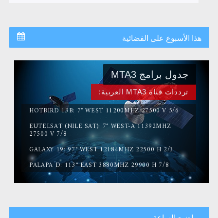
هذا الأسبوع على الفضائية
جدول برامج MTA3
ترددات قناة MTA3 العربية:
HOTBIRD 13B: 7° WEST 11200MHZ 27500 V 5/6
EUTELSAT (NILE SAT): 7° WEST-A 11392MHZ
27500 V 7/8
GALAXY 19: 97° WEST 12184MHZ 22500 H 2/3
PALAPA D: 113° EAST 3880MHZ 29900 H 7/8
مواضيع الساعة