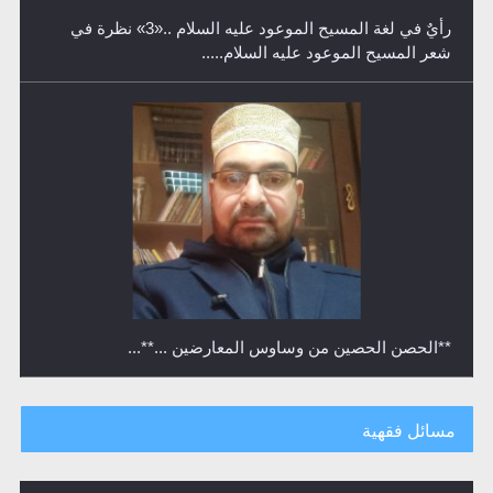
**الحصن الحصين من وساوس المعارضين ...**...
متطلَّبات التّحريك الجديد...
مسائل فقهية