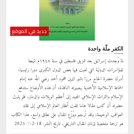
جديد في الموقع
الكفر ملّة واحدة
لما وُجدت إسرائيل بعد تمزيق فلسطين في سنة ١٩٤٨م نتيجة
للمؤامرات الدولية التي لعبت فيها بعض الدول الكبرى دورا رئيسيا،
أدرك حضرة الحاج مرزا بشير الدين محمود أحمد رضي الله عنه إمام
الجماعة الإسلامية الأحمدية ببصيرته النافذة، أن هذه الأوضاع ستدفع
الإسلام والتراث الإسلامي المجيد إلى أعظم الويلات والدمار، فلم يلبث
حضرته أن كتب مقالا هاما للفت أنظار العالم الإسلامي إلى تلك
العواقب الوخيمة، وقد تُرجم ووُزّع المقال على نطاق واسع. هذا الكتاب
هو ترجمة ملخصة لذلك المقال التاريخي. تاريخ النشر: 18-2-2025