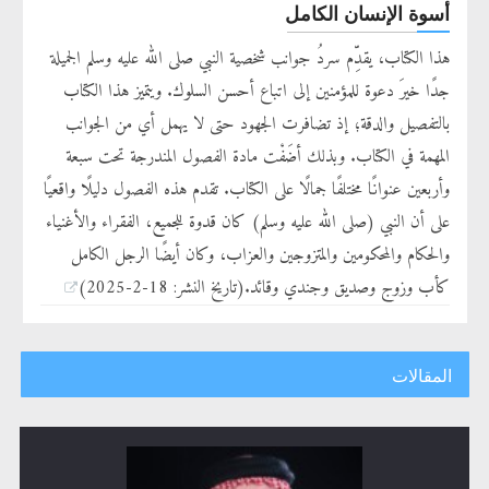
أسوة الإنسان الكامل
هذا الكتاب، يقدِّم سردُ جوانب شخصية النبي صلى الله عليه وسلم الجميلة
جدًا خيرَ دعوة للمؤمنين إلى اتباع أحسن السلوك. ويتميز هذا الكتاب
بالتفصيل والدقة؛ إذ تضافرت الجهود حتى لا يهمل أي من الجوانب
المهمة في الكتاب. وبذلك أضَفْت مادة الفصول المندرجة تحت سبعة
وأربعين عنوانًا مختلفًا جمالًا على الكتاب. تقدم هذه الفصول دليلًا واقعيًا
على أن النبي (صلى الله عليه وسلم) كان قدوة للجميع، الفقراء والأغنياء
والحكام والمحكومين والمتزوجين والعزاب، وكان أيضًا الرجل الكامل
كأب وزوج وصديق وجندي وقائد.(تاريخ النشر: 18-2-2025)
المقالات