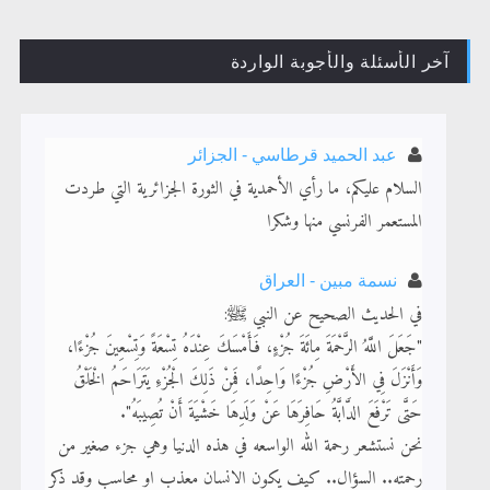
آخر الأسئلة والأجوبة الواردة
القرآن قاضٍ وحكمٌ على السنة ومهيمنٌ عليها.. ليس العكس