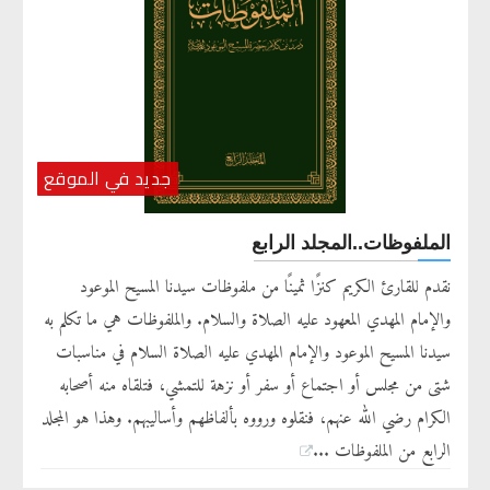
جديد في الموقع
الملفوظات..المجلد الرابع
نقدم للقارئ الكريم كنزًا ثمينًا من ملفوظات سيدنا المسيح الموعود
والإمام المهدي المعهود عليه الصلاة والسلام. والملفوظات هي ما تكلم به
سيدنا المسيح الموعود والإمام المهدي عليه الصلاة السلام في مناسبات
شتى من مجلس أو اجتماع أو سفر أو نزهة للتمشي، فتلقاه منه أصحابه
الكرام رضي الله عنهم، فنقلوه ورووه بألفاظهم وأساليبهم. وهذا هو المجلد
الرابع من الملفوظات ...