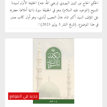
الحكيم الحاج نور الدين البهيروي (رضي الله عنه) الخليفة الأول لسيدنا
المسيح (الموعود عليه السلام) وهو في الحقيقة سيرة ذاتية أملاها حضرته
على المؤلف السيد أكبر شاه خانْ النجيب آبادي، وهو أول كتاب صدر
في هذا الموضوع. (تاريخ النشر 3 يوليو 2025)
جديد في الموقع